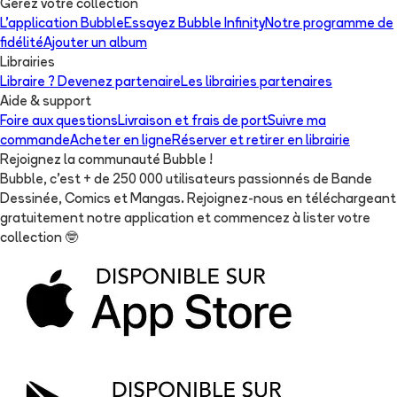
Gérez votre collection
L'application Bubble
Essayez Bubble Infinity
Notre programme de
fidélité
Ajouter un album
Librairies
Libraire ? Devenez partenaire
Les librairies partenaires
Aide & support
Foire aux questions
Livraison et frais de port
Suivre ma
commande
Acheter en ligne
Réserver et retirer en librairie
Rejoignez la communauté Bubble !
Bubble, c'est + de 250 000 utilisateurs passionnés de Bande
Dessinée, Comics et Mangas. Rejoignez-nous en téléchargeant
gratuitement notre application et commencez à lister votre
collection
🤓