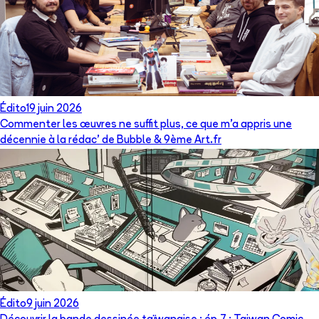
Édito
19 juin 2026
Commenter les œuvres ne suffit plus, ce que m’a appris une
décennie à la rédac’ de Bubble & 9ème Art.fr
Édito
9 juin 2026