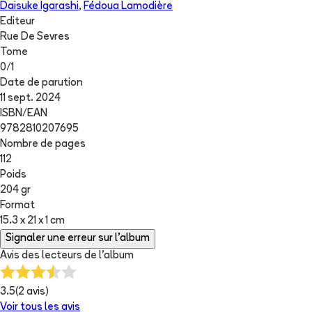
Daisuke Igarashi
,
Fédoua Lamodière
Editeur
Rue De Sevres
Tome
0
/
1
Date de parution
11 sept. 2024
ISBN/EAN
9782810207695
Nombre de pages
112
Poids
204 gr
Format
15.3 x 21 x 1 cm
Signaler une erreur sur l'album
Avis des lecteurs de
l'album
3.5
(
2
avis)
Voir tous les avis