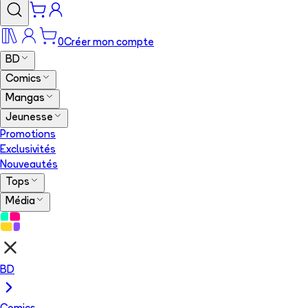
0
Créer mon compte
BD
Comics
Mangas
Jeunesse
Promotions
Exclusivités
Nouveautés
Tops
Média
BD