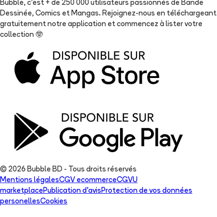
Bubble, c'est + de 250 000 utilisateurs passionnés de Bande
Dessinée, Comics et Mangas. Rejoignez-nous en téléchargeant
gratuitement notre application et commencez à lister votre
collection
🤓
© 2026 Bubble BD - Tous droits réservés
Mentions légales
CGV ecommerce
CGVU
marketplace
Publication d'avis
Protection de vos données
personelles
Cookies