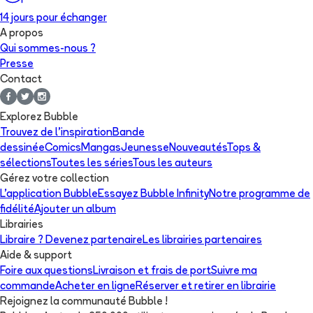
14 jours pour échanger
A propos
Qui sommes-nous ?
Presse
Contact
Explorez Bubble
Trouvez de l'inspiration
Bande
dessinée
Comics
Mangas
Jeunesse
Nouveautés
Tops &
sélections
Toutes les séries
Tous les auteurs
Gérez votre collection
L'application Bubble
Essayez Bubble Infinity
Notre programme de
fidélité
Ajouter un album
Librairies
Libraire ? Devenez partenaire
Les librairies partenaires
Aide & support
Foire aux questions
Livraison et frais de port
Suivre ma
commande
Acheter en ligne
Réserver et retirer en librairie
Rejoignez la communauté Bubble !