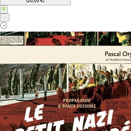
(
20,00 €
)