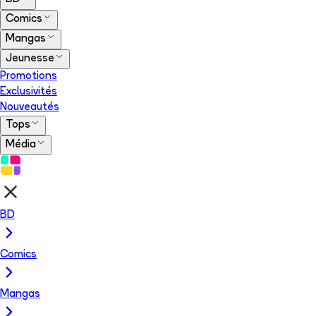
Comics
Mangas
Jeunesse
Promotions
Exclusivités
Nouveautés
Tops
Média
BD
Comics
Mangas