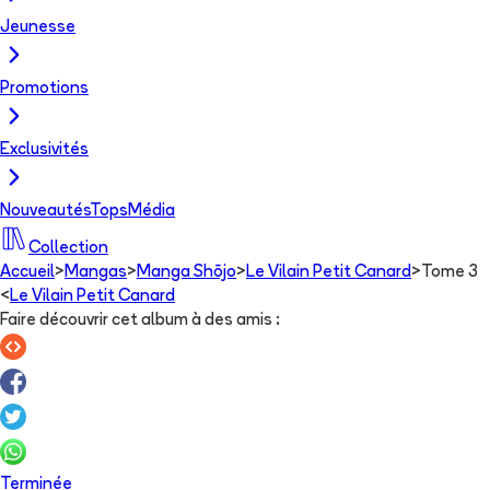
Jeunesse
Promotions
Exclusivités
Nouveautés
Tops
Média
Collection
Accueil
>
Mangas
>
Manga Shōjo
>
Le Vilain Petit Canard
>
Tome 3
<
Le Vilain Petit Canard
Faire découvrir cet album à des amis
:
Terminée