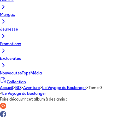
Comics
Mangas
Jeunesse
Promotions
Exclusivités
Nouveautés
Tops
Média
Collection
Accueil
>
BD
>
Aventure
>
Le Voyage du Boulanger
>
Tome 0
<
Le Voyage du Boulanger
Faire découvrir cet album à des amis
: