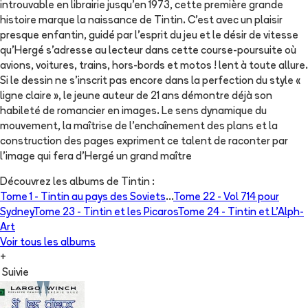
introuvable en librairie jusqu'en 1973, cette première grande
histoire marque la naissance de Tintin. C'est avec un plaisir
presque enfantin, guidé par l'esprit du jeu et le désir de vitesse
qu'Hergé s'adresse au lecteur dans cette course-poursuite où
avions, voitures, trains, hors-bords et motos ! lent à toute allure.
Si le dessin ne s'inscrit pas encore dans la perfection du style «
ligne claire », le jeune auteur de 21 ans démontre déjà son
habileté de romancier en images. Le sens dynamique du
mouvement, la maîtrise de l'enchaînement des plans et la
construction des pages expriment ce talent de raconter par
l'image qui fera d'Hergé un grand maître
Découvrez les albums de
Tintin
:
Tome 1 -
Tintin au pays des Soviets
...
Tome 22 -
Vol 714 pour
Sydney
Tome 23 -
Tintin et les Picaros
Tome 24 -
Tintin et L'Alph-
Art
Voir tous les albums
+
Suivie