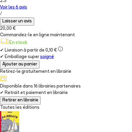
2.5
Voir les
6
avis
/
Laisser un avis
20,00 €
Commandez-le en ligne maintenant
En stock
✔
Livraison à partir de 0,10 €
✔
Emballage super
soigné
Ajouter au panier
Retirez-le gratuitement en librairie
Disponible dans
16
librairie
s
partenaire
s
✔
Retrait et paiement en librairie
Retirer en librairie
Toutes les éditions