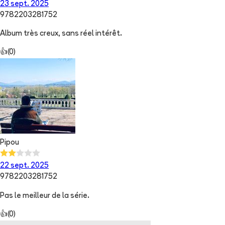
23 sept. 2025
9782203281752
Album très creux, sans réel intérêt.
👍
(
0
)
Pipou
22 sept. 2025
9782203281752
Pas le meilleur de la série.
👍
(
0
)