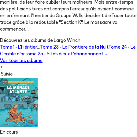
manière, de leur faire oublier leurs malheurs. Mais entre-temps,
des politiciens turcs ont compris l'erreur qu'ils avaient commise
en enfermant l'héritier du Groupe W. Ils décident d'effacer toute
trace grâce à la redoutable "Section K". Le massacre va
commencer...
Découvrez les albums de
Largo Winch
:
Tome 1 -
L'Héritier
...
Tome 23 -
La Frontière de la Nuit
Tome 24 -
Le
Centile d'or
Tome 25 -
Si les dieux t'abandonnent...
Voir tous les albums
+
Suivie
En cours