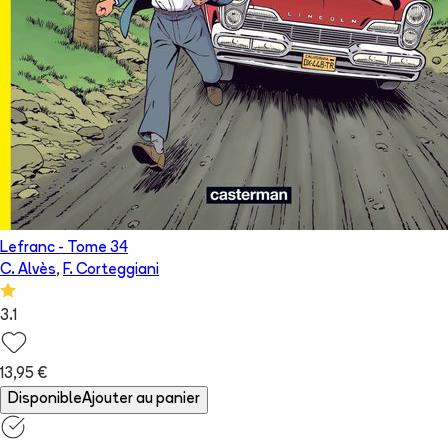
Lefranc
- Tome
34
C. Alvès
,
F. Corteggiani
3.1
13,95 €
Disponible
Ajouter au panier