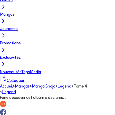
Comics
Mangas
Jeunesse
Promotions
Exclusivités
Nouveautés
Tops
Média
Collection
Accueil
>
Mangas
>
Manga Shōjo
>
Legend
>
Tome 4
<
Legend
Faire découvrir cet album à des amis
: