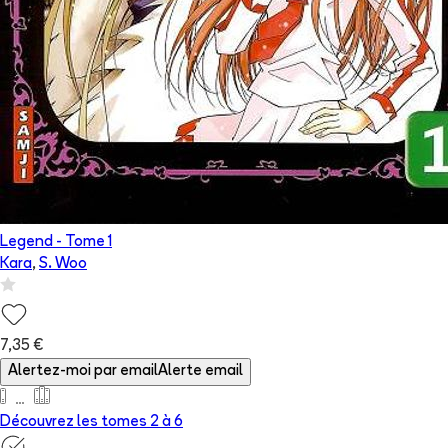
Legend
- Tome
1
Kara
,
S. Woo
7,35 €
Alertez-moi par email
Alerte email
Découvrez les tomes 2 à
6