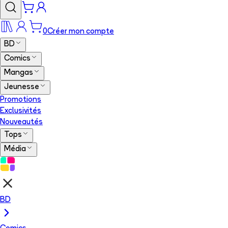
0
Créer mon compte
BD
Comics
Mangas
Jeunesse
Promotions
Exclusivités
Nouveautés
Tops
Média
BD