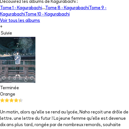
Découvrez les albums de
Kagurabachi
:
Tome 1 -
Kagurabachi
...
Tome 8 -
Kagurabachi
Tome 9 -
Kagurabachi
Tome 10 -
Kagurabachi
Voir tous les albums
+
Suivie
Terminée
Orange
Un matin, alors qu'elle se rend au lycée, Naho reçoit une drôle de
lettre. une lettre du futur ! La jeune femme qu'elle est devenue
dix ans plus tard, rongée par de nombreux remords, souhaite