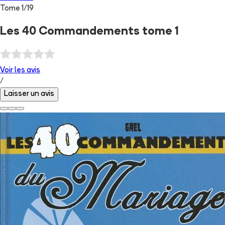
Tome
1
/
19
Les 40 Commandements tome 1
Voir les
avis
/
Laisser un avis