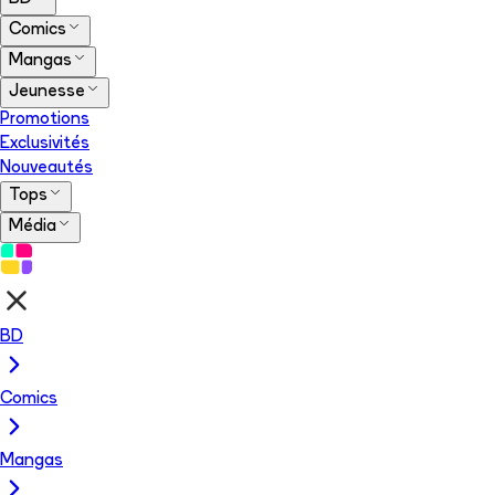
Comics
Mangas
Jeunesse
Promotions
Exclusivités
Nouveautés
Tops
Média
BD
Comics
Mangas