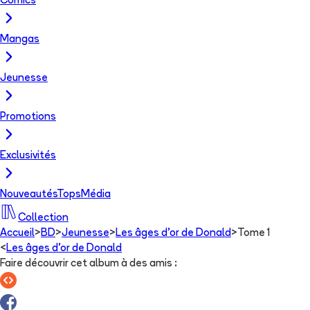
Comics
Mangas
Jeunesse
Promotions
Exclusivités
Nouveautés
Tops
Média
Collection
Accueil
>
BD
>
Jeunesse
>
Les âges d'or de Donald
>
Tome 1
<
Les âges d'or de Donald
Faire découvrir cet album à des amis
: