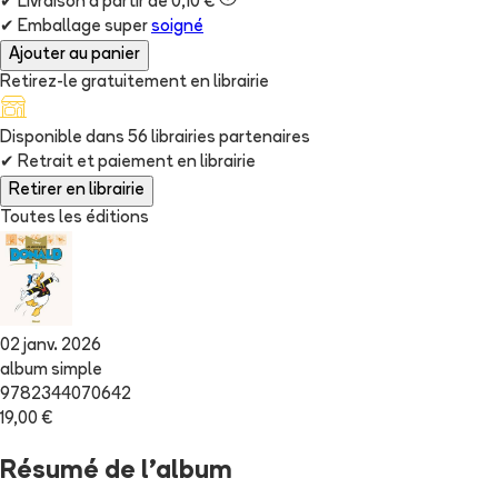
✔
Livraison à partir de 0,10 €
✔
Emballage super
soigné
Ajouter au panier
Retirez-le gratuitement en librairie
Disponible dans
56
librairie
s
partenaire
s
✔
Retrait et paiement en librairie
Retirer en librairie
Toutes les éditions
02 janv. 2026
album simple
9782344070642
19,00 €
Résumé de l'album