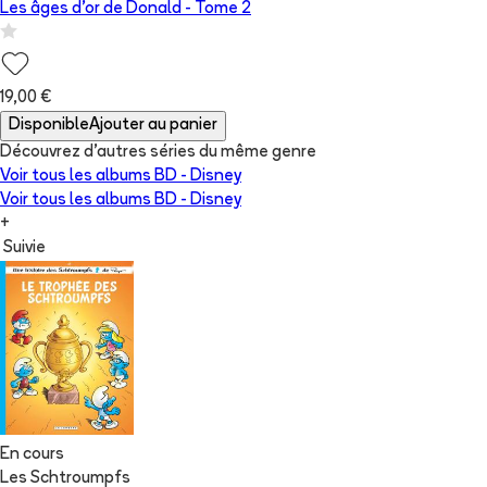
Les âges d'or de Donald
- Tome
2
19,00 €
Disponible
Ajouter au panier
Découvrez d'autres séries du même genre
Voir tous les albums
BD - Disney
Voir tous les albums
BD - Disney
+
Suivie
En cours
Les Schtroumpfs