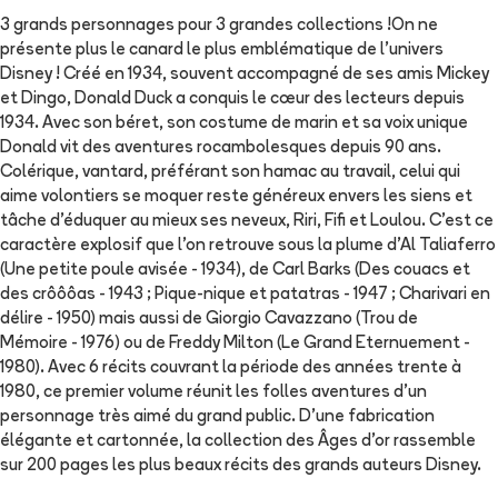
3 grands personnages pour 3 grandes collections !On ne
présente plus le canard le plus emblématique de l’univers
Disney ! Créé en 1934, souvent accompagné de ses amis Mickey
et Dingo, Donald Duck a conquis le cœur des lecteurs depuis
1934. Avec son béret, son costume de marin et sa voix unique
Donald vit des aventures rocambolesques depuis 90 ans.
Colérique, vantard, préférant son hamac au travail, celui qui
aime volontiers se moquer reste généreux envers les siens et
tâche d’éduquer au mieux ses neveux, Riri, Fifi et Loulou. C’est ce
caractère explosif que l’on retrouve sous la plume d’Al Taliaferro
(Une petite poule avisée - 1934), de Carl Barks (Des couacs et
des crôôôas - 1943 ; Pique-nique et patatras - 1947 ; Charivari en
délire - 1950) mais aussi de Giorgio Cavazzano (Trou de
Mémoire - 1976) ou de Freddy Milton (Le Grand Eternuement -
1980). Avec 6 récits couvrant la période des années trente à
1980, ce premier volume réunit les folles aventures d’un
personnage très aimé du grand public. D’une fabrication
élégante et cartonnée, la collection des Âges d’or rassemble
sur 200 pages les plus beaux récits des grands auteurs Disney.