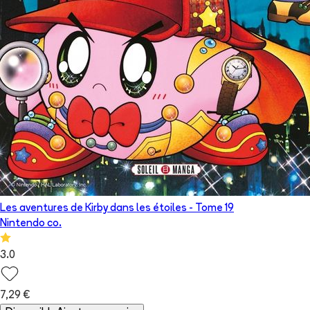
Les aventures de Kirby dans les étoiles
- Tome
19
Nintendo co.
3.0
7,29 €