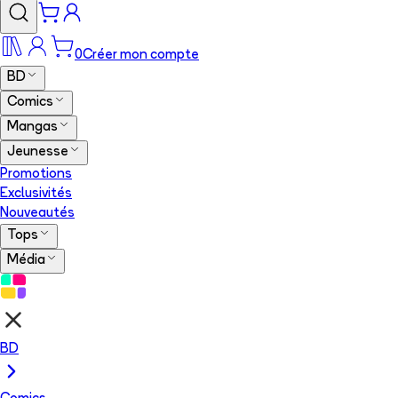
0
Créer mon compte
BD
Comics
Mangas
Jeunesse
Promotions
Exclusivités
Nouveautés
Tops
Média
BD