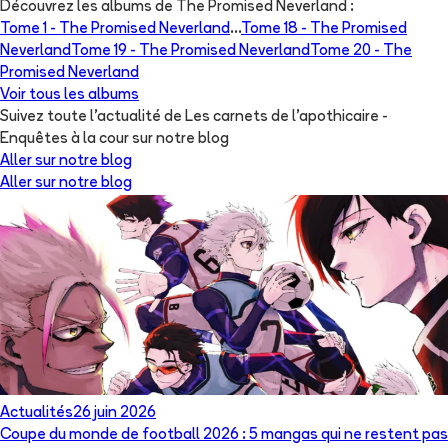
Découvrez les albums de
The Promised Neverland
:
Tome 1 -
The Promised Neverland
...
Tome 18 -
The Promised
Neverland
Tome 19 -
The Promised Neverland
Tome 20 -
The
Promised Neverland
Voir tous les albums
Suivez toute l'actualité de Les carnets de l'apothicaire -
Enquêtes à la cour sur notre blog
Aller sur notre blog
Aller sur notre blog
Actualités
26 juin 2026
Coupe du monde de football 2026 : 5 mangas qui ne restent pas