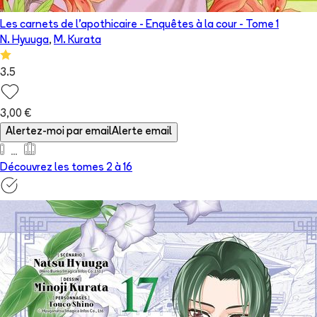
Les carnets de l'apothicaire - Enquêtes à la cour
- Tome
1
N. Hyuuga
,
M. Kurata
3.5
3,00 €
Alertez-moi par email
Alerte email
Découvrez les tomes 2 à
16