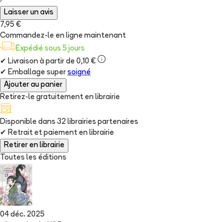
/
Laisser un avis
7,95 €
Commandez-le en ligne maintenant
Expédié sous 5 jours
✔
Livraison à partir de 0,10 €
✔
Emballage super
soigné
Ajouter au panier
Retirez-le gratuitement en librairie
Disponible dans
32
librairie
s
partenaire
s
✔
Retrait et paiement en librairie
Retirer en librairie
Toutes les éditions
04 déc. 2025