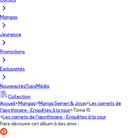
Comics
Mangas
Jeunesse
Promotions
Exclusivités
Nouveautés
Tops
Média
Collection
Accueil
>
Mangas
>
Manga Seinen & Josei
>
Les carnets de
l'apothicaire - Enquêtes à la cour
>
Tome 15
<
Les carnets de l'apothicaire - Enquêtes à la cour
Faire découvrir cet album à des amis
: