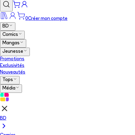
0
Créer mon compte
BD
Comics
Mangas
Jeunesse
Promotions
Exclusivités
Nouveautés
Tops
Média
BD