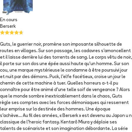
En cours
Berserk
Guts, le guerrier noir, promène son imposante silhouette de
routes en villages. Sur son passage, les cadavres s'amoncellent
et il laisse derrière lui des torrents de sang. Le corps vêtu de noir,
il porte sur son dos une épée aussi haute qu'un homme. Sur son
cou, une marque mystérieuse le condamne à être poursuivi jour
et nuit par des démons. Puck, l'elfe facétieux, croise un jour le
chemin de cette machine à tuer. Quelles horreurs a-t-il pu
connaître pour être animé d'une telle soif de vengeance ? Alors
que le monde sombre inextricablement dans le chaos, Guts
règle ses comptes avec les forces démoniaques qui resserrent
leur emprise sur la destinée des hommes. Une époque
s'achève... Au fil des années, « Berserk » est devenu au Japon u n
classique de l'heroic fantasy. Kentarô Miura y déploie ses
talents de scénariste et son imagination débordante. La série