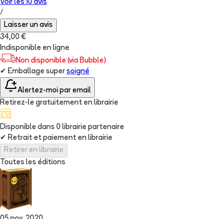
Voir les
10
avis
/
Laisser un avis
34,00 €
Indisponible en ligne
Non disponible (via Bubble)
✔
Emballage super
soigné
Alertez-moi par email
Retirez-le gratuitement en librairie
Disponible dans
0
librairie
partenaire
✔
Retrait et paiement en librairie
Retirer en librairie
Toutes les éditions
05 nov. 2020