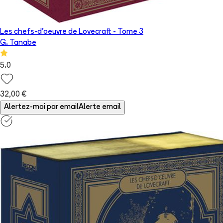
Les chefs-d'oeuvre de Lovecraft
- Tome
3
G. Tanabe
5.0
32,00 €
Alertez-moi par email
Alerte email