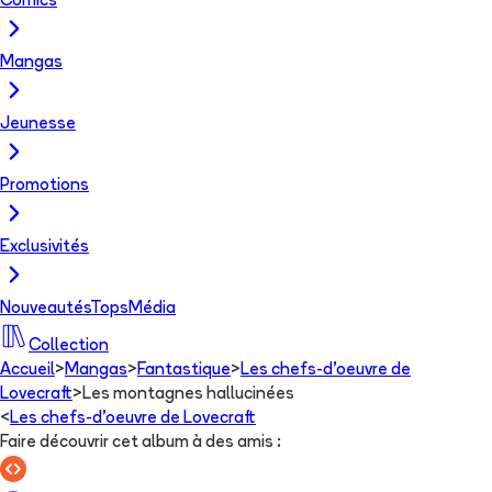
Comics
Mangas
Jeunesse
Promotions
Exclusivités
Nouveautés
Tops
Média
Collection
Accueil
>
Mangas
>
Fantastique
>
Les chefs-d'oeuvre de
Lovecraft
>
Les montagnes hallucinées
<
Les chefs-d'oeuvre de Lovecraft
Faire découvrir cet album à des amis
: