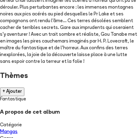
de leur chair laissent imaginer les scènes d'horreur qui ont pu se
dérouler. Plus perturbantes encore : les immenses montagnes
noires aux pics acérés au pied desquelles le Pr Lake et ses
compagnons ont rendu l'âme... Ces terres désolées semblent
cacher de terribles secrets. Gare aux imprudents qui oseraient
s'y aventurer ! Avec un trait sombre et réaliste, Gou Tanabe met
en images les pires cauchemars imaginés par H. P. Lovecraft, le
maître du fantastique et de l'horreur. Aux confins des terres
inexplorées, la joie de la découverte laisse place à une lutte
sans espoir contre la terreur et la folie !
Thèmes
+ Ajouter
Fantastique
A propos de cet album
Catégorie
Mangas