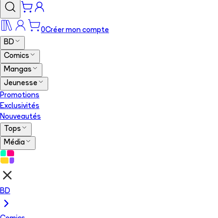
0
Créer mon compte
BD
Comics
Mangas
Jeunesse
Promotions
Exclusivités
Nouveautés
Tops
Média
BD