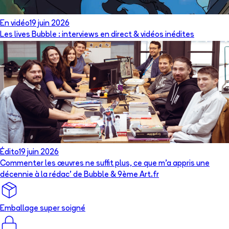
En vidéo
19 juin 2026
Les lives Bubble : interviews en direct & vidéos inédites
Édito
19 juin 2026
Commenter les œuvres ne suffit plus, ce que m’a appris une
décennie à la rédac’ de Bubble & 9ème Art.fr
Emballage super soigné