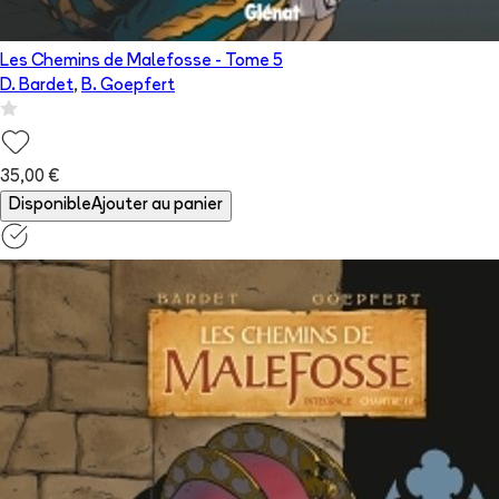
Les Chemins de Malefosse
- Tome
5
D. Bardet
,
B. Goepfert
35,00 €
Disponible
Ajouter au panier