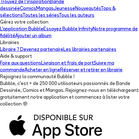
Trouvez de l'inspiration
Bande
dessinée
Comics
Mangas
Jeunesse
Nouveautés
Tops &
sélections
Toutes les séries
Tous les auteurs
Gérez votre collection
L'application Bubble
Essayez Bubble Infinity
Notre programme de
fidélité
Ajouter un album
Librairies
Libraire ? Devenez partenaire
Les librairies partenaires
Aide & support
Foire aux questions
Livraison et frais de port
Suivre ma
commande
Acheter en ligne
Réserver et retirer en librairie
Rejoignez la communauté Bubble !
Bubble, c'est + de 250 000 utilisateurs passionnés de Bande
Dessinée, Comics et Mangas. Rejoignez-nous en téléchargeant
gratuitement notre application et commencez à lister votre
collection
🤓