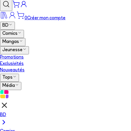
0
Créer mon compte
BD
Comics
Mangas
Jeunesse
Promotions
Exclusivités
Nouveautés
Tops
Média
BD