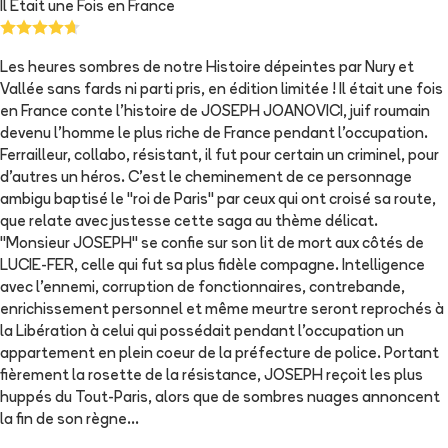
Il Etait une Fois en France
Les heures sombres de notre Histoire dépeintes par Nury et
Vallée sans fards ni parti pris, en édition limitée ! Il était une fois
en France conte l'histoire de JOSEPH JOANOVICI, juif roumain
devenu l'homme le plus riche de France pendant l'occupation.
Ferrailleur, collabo, résistant, il fut pour certain un criminel, pour
d'autres un héros. C'est le cheminement de ce personnage
ambigu baptisé le "roi de Paris" par ceux qui ont croisé sa route,
que relate avec justesse cette saga au thème délicat.
"Monsieur JOSEPH" se confie sur son lit de mort aux côtés de
LUCIE-FER, celle qui fut sa plus fidèle compagne. Intelligence
avec l'ennemi, corruption de fonctionnaires, contrebande,
enrichissement personnel et même meurtre seront reprochés à
la Libération à celui qui possédait pendant l'occupation un
appartement en plein coeur de la préfecture de police. Portant
fièrement la rosette de la résistance, JOSEPH reçoit les plus
huppés du Tout-Paris, alors que de sombres nuages annoncent
la fin de son règne...