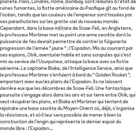
planète. Paris, Londres, Rome, Bombay, sont réduites à l'état de
ruines fumantes, la flotte américaine du Pacifique gît au fond de
l'océan, tandis que les couleurs de l'empereur sont hissées par
ses parachutistes sur les gratte-ciel du nouveau monde.
Cependant, dans la base militaire de Scaw-Fell, en Angleterre,
le professeur Mortimer met au point une arme secrète dont la
puissance de feu devrait permettre de contrer la fulgurante
progression de l'armée " jaune " : l'Espadon. Mis au courrant par
ses espions, Olrik, aventurier habile et sans scrupules qui s'est
mis au service de l'Usurpateur, attaque la base avec sa flotte
aérienne. Le capitaine Blake, de l'Intelligence Service, ainsi que
le professeur Mortimer s'enfuient à bord du " Golden Rocket ",
emportant avec eux les plans de l'Espadon. Ils ne laissent
derrière eux que les décombres de Scaw-Fell. Une fantastique
poursuite s'engage alors dans les airs et sur terre entre Olrik, qui
veut récupérer les plans, et Blake et Mortimer qui tentent de
rejoindre une base secrète du Moyen-Orient où, déjà, s'organise
la résistance, et où il leur sera possible de mener à bien la
construction de l'engin qui représente le dernier espoir du
monde libre : l'Espadon...