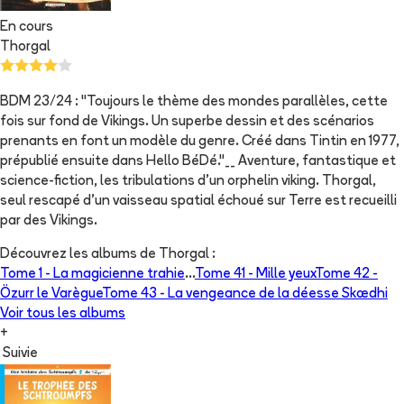
En cours
Thorgal
BDM 23/24 : "Toujours le thème des mondes parallèles, cette
fois sur fond de Vikings. Un superbe dessin et des scénarios
prenants en font un modèle du genre. Créé dans Tintin en 1977,
prépublié ensuite dans Hello BéDé."__ Aventure, fantastique et
science-fiction, les tribulations d'un orphelin viking. Thorgal,
seul rescapé d'un vaisseau spatial échoué sur Terre est recueilli
par des Vikings.
Découvrez les albums de
Thorgal
:
Tome 1 -
La magicienne trahie
...
Tome 41 -
Mille yeux
Tome 42 -
Özurr le Varègue
Tome 43 -
La vengeance de la déesse Skædhi
Voir tous les albums
+
Suivie