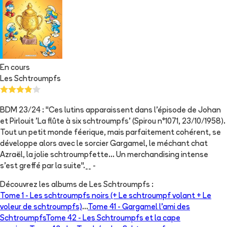
En cours
Les Schtroumpfs
BDM 23/24 : "Ces lutins apparaissent dans l'épisode de Johan
et Pirlouit 'La flûte à six schtroumpfs' (Spirou n°1071, 23/10/1958).
Tout un petit monde féerique, mais parfaitement cohérent, se
développe alors avec le sorcier Gargamel, le méchant chat
Azraël, la jolie schtroumpfette... Un merchandising intense
s'est greffé par la suite".__ -
Découvrez les albums de
Les Schtroumpfs
:
Tome 1 -
Les schtroumpfs noirs (+ Le schtroumpf volant + Le
voleur de schtroumpfs)
...
Tome 41 -
Gargamel l'ami des
Schtroumpfs
Tome 42 -
Les Schtroumpfs et la cape