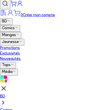
0
Créer mon compte
BD
Comics
Mangas
Jeunesse
Promotions
Exclusivités
Nouveautés
Tops
Média
BD