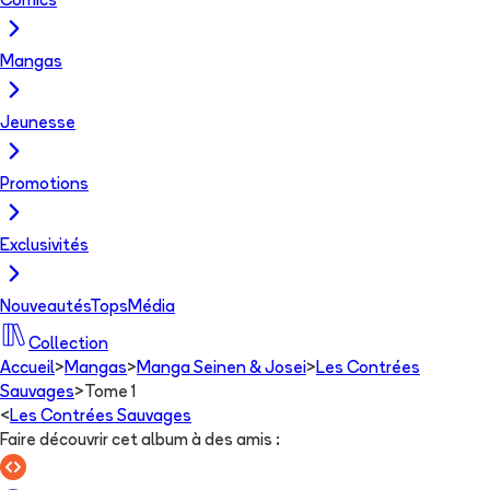
Comics
Mangas
Jeunesse
Promotions
Exclusivités
Nouveautés
Tops
Média
Collection
Accueil
>
Mangas
>
Manga Seinen & Josei
>
Les Contrées
Sauvages
>
Tome 1
<
Les Contrées Sauvages
Faire découvrir cet album à des amis
: