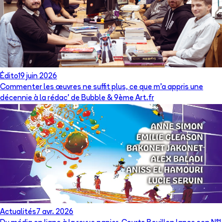
Édito
19 juin 2026
Commenter les œuvres ne suffit plus, ce que m’a appris une
décennie à la rédac’ de Bubble & 9ème Art.fr
Actualités
7 avr. 2026