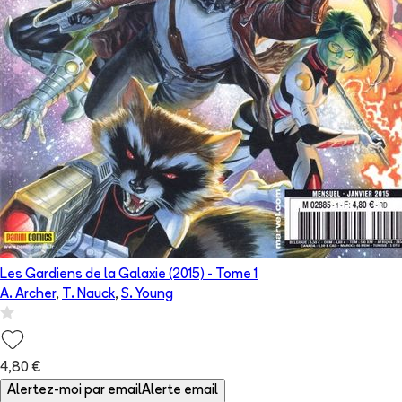
Les Gardiens de la Galaxie (2015)
- Tome
1
A. Archer
,
T. Nauck
,
S. Young
4,80 €
Alertez-moi par email
Alerte email