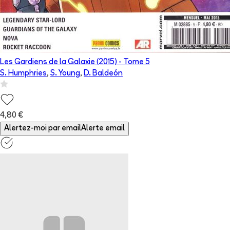
Les Gardiens de la Galaxie (2015)
- Tome
5
S. Humphries
,
S. Young
,
D. Baldeón
4,80 €
Alertez-moi par email
Alerte email