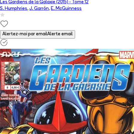
Les Gardiens de la Galaxie (2015)
- Tome
12
S. Humphries
,
J. Garrón
,
E. McGuinness
Alertez-moi par email
Alerte email