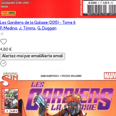
Les Gardiens de la Galaxie (2015)
- Tome
6
P. Medina
,
J. Timms
,
G. Duggan
4,80 €
Alertez-moi par email
Alerte email