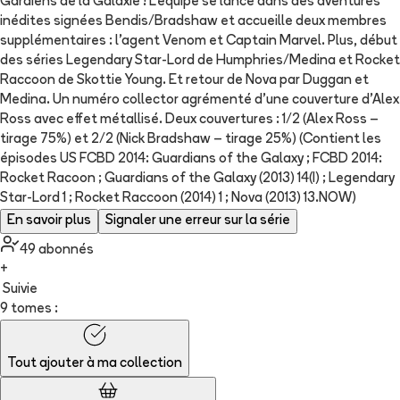
Gardiens de la Galaxie ! L'équipe se lance dans des aventures
inédites signées Bendis/Bradshaw et accueille deux membres
supplémentaires : l'agent Venom et Captain Marvel. Plus, début
des séries Legendary Star-Lord de Humphries/Medina et Rocket
Raccoon de Skottie Young. Et retour de Nova par Duggan et
Medina. Un numéro collector agrémenté d’une couverture d’Alex
Ross avec effet métallisé. Deux couvertures : 1/2 (Alex Ross –
tirage 75%) et 2/2 (Nick Bradshaw – tirage 25%) (Contient les
épisodes US FCBD 2014: Guardians of the Galaxy ; FCBD 2014:
Rocket Racoon ; Guardians of the Galaxy (2013) 14(I) ; Legendary
Star-Lord 1 ; Rocket Raccoon (2014) 1 ; Nova (2013) 13.NOW)
En savoir plus
Signaler une erreur sur la série
49
abonné
s
+
Suivie
9 tomes :
Tout ajouter à
ma collection