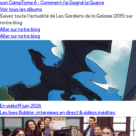
son Camp
Tome 6 -
Comment j'ai Gagné la Guerre
Voir tous les albums
Suivez toute l'actualité de Les Gardiens de la Galaxie (2015) sur
notre blog
Aller sur notre blog
Aller sur notre blog
En vidéo
19 juin 2026
Les lives Bubble : interviews en direct & vidéos inédites