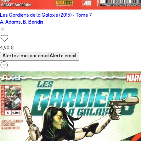
Les Gardiens de la Galaxie (2015)
- Tome
7
A. Adams
,
B. Bendis
4,90 €
Alertez-moi par email
Alerte email