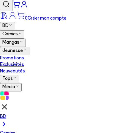
0
Créer mon compte
BD
Comics
Mangas
Jeunesse
Promotions
Exclusivités
Nouveautés
Tops
Média
BD