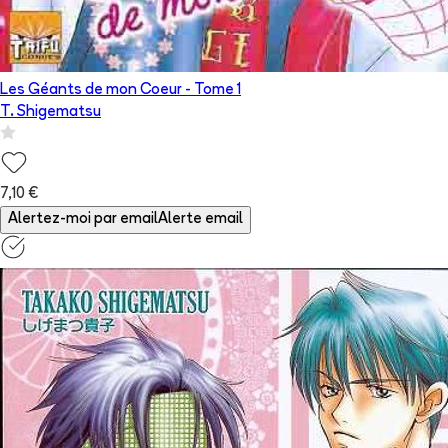
Les Géants de mon Coeur
- Tome
1
T. Shigematsu
7,10 €
Alertez-moi par email
Alerte email