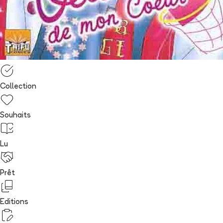
Collection
Souhaits
Lu
Prêt
Editions