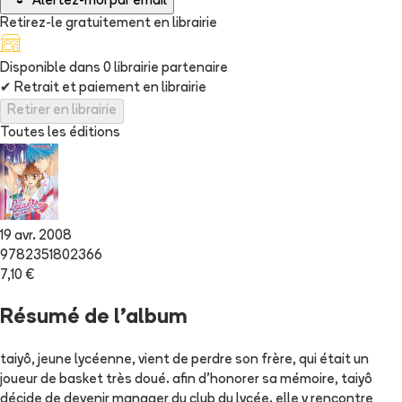
Alertez-moi par email
Retirez-le gratuitement en librairie
Disponible dans
0
librairie
partenaire
✔
Retrait et paiement en librairie
Retirer en librairie
Toutes les éditions
19 avr. 2008
9782351802366
7,10 €
Résumé de l'album
taiyô, jeune lycéenne, vient de perdre son frère, qui était un
joueur de basket très doué. afin d'honorer sa mémoire, taiyô
décide de devenir manager du club du lycée. elle y rencontre