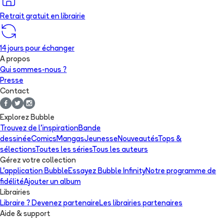
Retrait gratuit en librairie
14 jours pour échanger
A propos
Qui sommes-nous ?
Presse
Contact
Explorez Bubble
Trouvez de l'inspiration
Bande
dessinée
Comics
Mangas
Jeunesse
Nouveautés
Tops &
sélections
Toutes les séries
Tous les auteurs
Gérez votre collection
L'application Bubble
Essayez Bubble Infinity
Notre programme de
fidélité
Ajouter un album
Librairies
Libraire ? Devenez partenaire
Les librairies partenaires
Aide & support