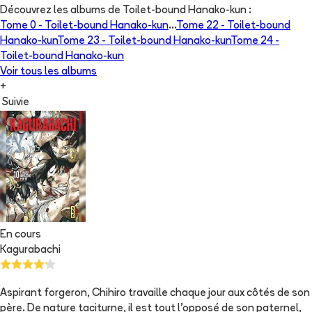
Découvrez les albums de
Toilet-bound Hanako-kun
:
Tome 0 -
Toilet-bound Hanako-kun
...
Tome 22 -
Toilet-bound
Hanako-kun
Tome 23 -
Toilet-bound Hanako-kun
Tome 24 -
Toilet-bound Hanako-kun
Voir tous les albums
+
Suivie
En cours
Kagurabachi
Aspirant forgeron, Chihiro travaille chaque jour aux côtés de son
père. De nature taciturne, il est tout l'opposé de son paternel,