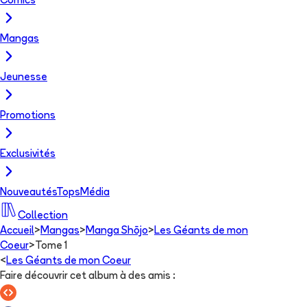
Comics
Mangas
Jeunesse
Promotions
Exclusivités
Nouveautés
Tops
Média
Collection
Accueil
>
Mangas
>
Manga Shōjo
>
Les Géants de mon
Coeur
>
Tome 1
<
Les Géants de mon Coeur
Faire découvrir cet album à des amis
: