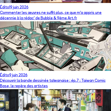
Édito
19 juin 2026
Commenter les œuvres ne suffit plus, ce que m’a appris une
décennie à la rédac’ de Bubble & 9ème Art.fr
Édito
9 juin 2026
Découvrir la bande dessinée taïwanaise : ép.7 : Taiwan Comic
Base, le repère des artistes