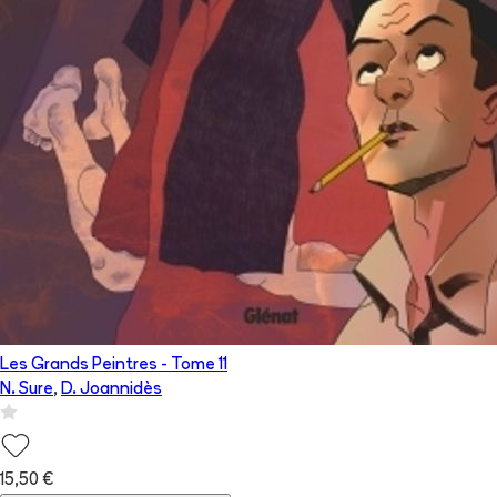
Les Grands Peintres
- Tome
11
N. Sure
,
D. Joannidès
15,50 €