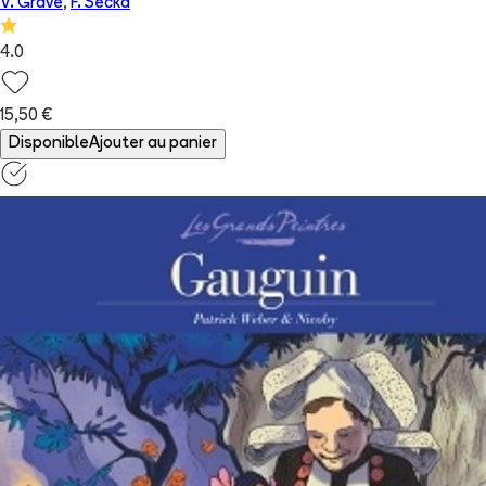
V. Gravé
,
F. Secka
4.0
15,50 €
Disponible
Ajouter au panier