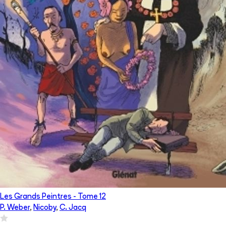
Les Grands Peintres
- Tome
12
P. Weber
,
Nicoby
,
C. Jacq