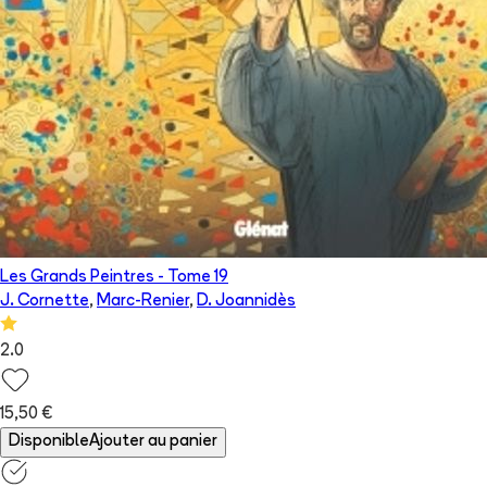
Les Grands Peintres
- Tome
19
J. Cornette
,
Marc-Renier
,
D. Joannidès
2.0
15,50 €
Disponible
Ajouter au panier