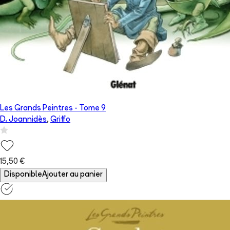
Les Grands Peintres
- Tome
9
D. Joannidès
,
Griffo
15,50 €
Disponible
Ajouter au panier