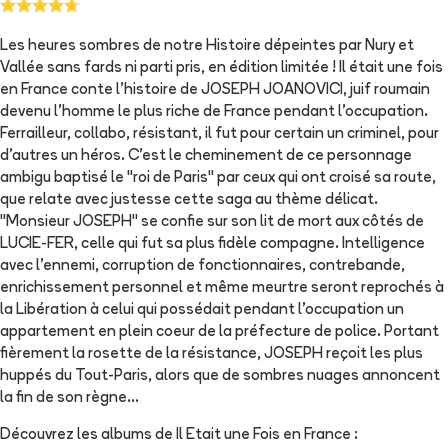
Les heures sombres de notre Histoire dépeintes par Nury et
Vallée sans fards ni parti pris, en édition limitée ! Il était une fois
en France conte l'histoire de JOSEPH JOANOVICI, juif roumain
devenu l'homme le plus riche de France pendant l'occupation.
Ferrailleur, collabo, résistant, il fut pour certain un criminel, pour
d'autres un héros. C'est le cheminement de ce personnage
ambigu baptisé le "roi de Paris" par ceux qui ont croisé sa route,
que relate avec justesse cette saga au thème délicat.
"Monsieur JOSEPH" se confie sur son lit de mort aux côtés de
LUCIE-FER, celle qui fut sa plus fidèle compagne. Intelligence
avec l'ennemi, corruption de fonctionnaires, contrebande,
enrichissement personnel et même meurtre seront reprochés à
la Libération à celui qui possédait pendant l'occupation un
appartement en plein coeur de la préfecture de police. Portant
fièrement la rosette de la résistance, JOSEPH reçoit les plus
huppés du Tout-Paris, alors que de sombres nuages annoncent
la fin de son règne...
Découvrez les albums de
Il Etait une Fois en France
: