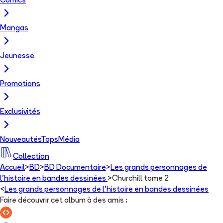
Comics
Mangas
Jeunesse
Promotions
Exclusivités
Nouveautés
Tops
Média
Collection
Accueil
>
BD
>
BD Documentaire
>
Les grands personnages de
l’histoire en bandes dessinées
>
Churchill tome 2
<
Les grands personnages de l’histoire en bandes dessinées
Faire découvrir cet album à des amis
: