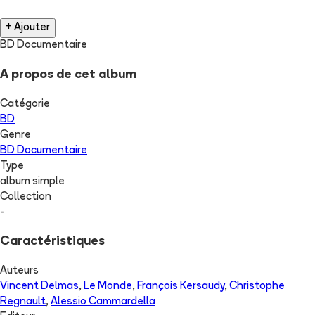
+ Ajouter
BD Documentaire
A propos de cet album
Catégorie
BD
Genre
BD Documentaire
Type
album simple
Collection
-
Caractéristiques
Auteurs
Vincent Delmas
,
Le Monde
,
François Kersaudy
,
Christophe
Regnault
,
Alessio Cammardella