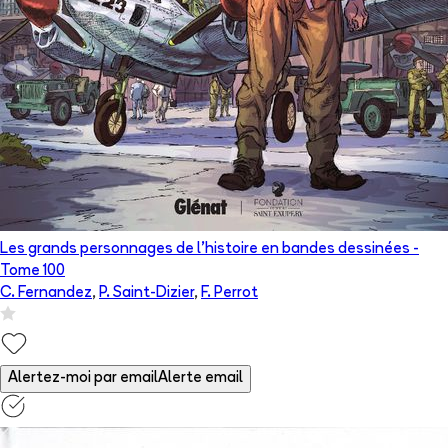
Les grands personnages de l’histoire en bandes dessinées
-
Tome
100
C. Fernandez
,
P. Saint-Dizier
,
F. Perrot
Alertez-moi par email
Alerte email