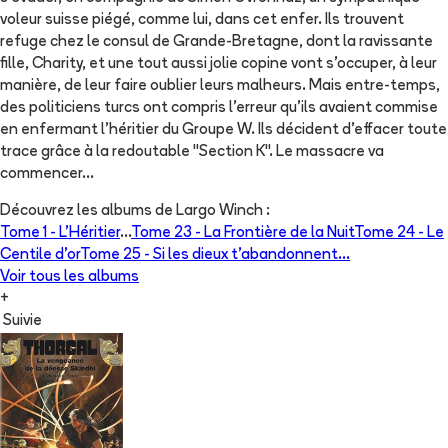
voleur suisse piégé, comme lui, dans cet enfer. Ils trouvent
refuge chez le consul de Grande-Bretagne, dont la ravissante
fille, Charity, et une tout aussi jolie copine vont s'occuper, à leur
manière, de leur faire oublier leurs malheurs. Mais entre-temps,
des politiciens turcs ont compris l'erreur qu'ils avaient commise
en enfermant l'héritier du Groupe W. Ils décident d'effacer toute
trace grâce à la redoutable "Section K". Le massacre va
commencer...
Découvrez les albums de
Largo Winch
:
Tome 1 -
L'Héritier
...
Tome 23 -
La Frontière de la Nuit
Tome 24 -
Le
Centile d'or
Tome 25 -
Si les dieux t'abandonnent...
Voir tous les albums
+
Suivie