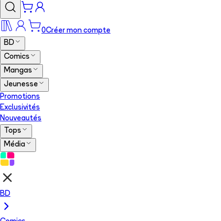
0
Créer mon compte
BD
Comics
Mangas
Jeunesse
Promotions
Exclusivités
Nouveautés
Tops
Média
BD