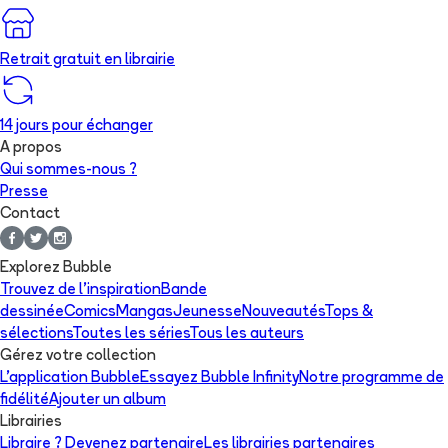
Retrait gratuit en librairie
14 jours pour échanger
A propos
Qui sommes-nous ?
Presse
Contact
Explorez Bubble
Trouvez de l'inspiration
Bande
dessinée
Comics
Mangas
Jeunesse
Nouveautés
Tops &
sélections
Toutes les séries
Tous les auteurs
Gérez votre collection
L'application Bubble
Essayez Bubble Infinity
Notre programme de
fidélité
Ajouter un album
Librairies
Libraire ? Devenez partenaire
Les librairies partenaires