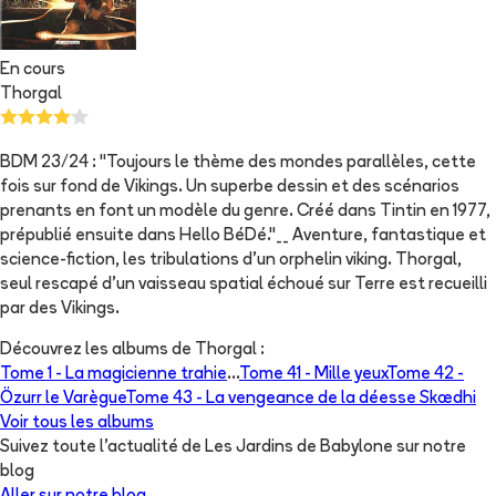
En cours
Thorgal
BDM 23/24 : "Toujours le thème des mondes parallèles, cette
fois sur fond de Vikings. Un superbe dessin et des scénarios
prenants en font un modèle du genre. Créé dans Tintin en 1977,
prépublié ensuite dans Hello BéDé."__ Aventure, fantastique et
science-fiction, les tribulations d'un orphelin viking. Thorgal,
seul rescapé d'un vaisseau spatial échoué sur Terre est recueilli
par des Vikings.
Découvrez les albums de
Thorgal
:
Tome 1 -
La magicienne trahie
...
Tome 41 -
Mille yeux
Tome 42 -
Özurr le Varègue
Tome 43 -
La vengeance de la déesse Skædhi
Voir tous les albums
Suivez toute l'actualité de Les Jardins de Babylone sur notre
blog