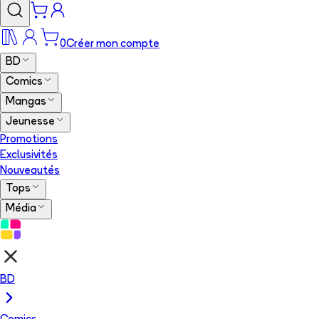
0
Créer mon compte
BD
Comics
Mangas
Jeunesse
Promotions
Exclusivités
Nouveautés
Tops
Média
BD