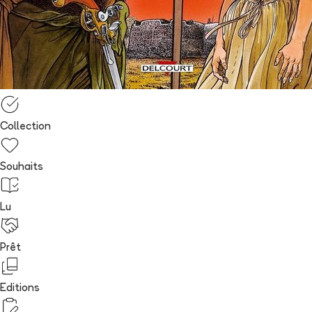
Collection
Souhaits
Lu
Prêt
Editions