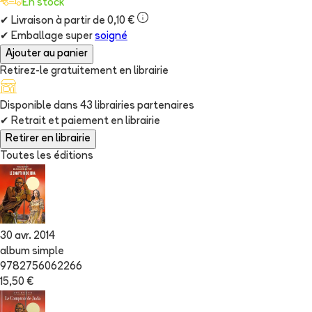
En stock
✔
Livraison à partir de 0,10 €
✔
Emballage super
soigné
Ajouter au panier
Retirez-le gratuitement en librairie
Disponible dans
43
librairie
s
partenaire
s
✔
Retrait et paiement en librairie
Retirer en librairie
Toutes les éditions
30 avr. 2014
album simple
9782756062266
15,50 €