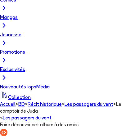
Comics
Mangas
Jeunesse
Promotions
Exclusivités
Nouveautés
Tops
Média
Collection
Accueil
>
BD
>
Récit historique
>
Les passagers du vent
>
Le
comptoir de Juda
<
Les passagers du vent
Faire découvrir cet album à des amis
: