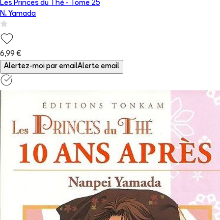
Les Princes du Thé
- Tome
25
N. Yamada
6,99 €
Alertez-moi par email
Alerte email