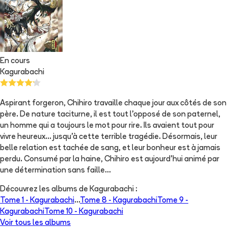
En cours
Kagurabachi
Aspirant forgeron, Chihiro travaille chaque jour aux côtés de son
père. De nature taciturne, il est tout l'opposé de son paternel,
un homme qui a toujours le mot pour rire. Ils avaient tout pour
vivre heureux... jusqu'à cette terrible tragédie. Désormais, leur
belle relation est tachée de sang, et leur bonheur est à jamais
perdu. Consumé par la haine, Chihiro est aujourd'hui animé par
une détermination sans faille...
Découvrez les albums de
Kagurabachi
:
Tome 1 -
Kagurabachi
...
Tome 8 -
Kagurabachi
Tome 9 -
Kagurabachi
Tome 10 -
Kagurabachi
Voir tous les albums