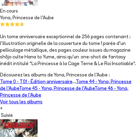
En cours
Yona, Princesse de l'Aube
Un tome anniversaire exceptionnel de 256 pages contenant :
l’illustration originelle de la couverture du tome 1 parée d’un
pelliculage métallique, des pages couleur issues du magazine
shôjo culte Hana to Yume, ainsi qu'un one-shot de fantasy
inédit intitulé “La Princesse à la Cage Terne & Le Roi Insatiable".
Découvrez les albums de
Yona, Princesse de l'Aube
:
Tome 0 -
T01 - Édition anniversaire
...
Tome 44 -
Yona, Princesse
de l'Aube
Tome 45 -
Yona, Princesse de l'Aube
Tome 46 -
Yona,
Princesse de l'Aube
Voir tous les albums
+
Suivie