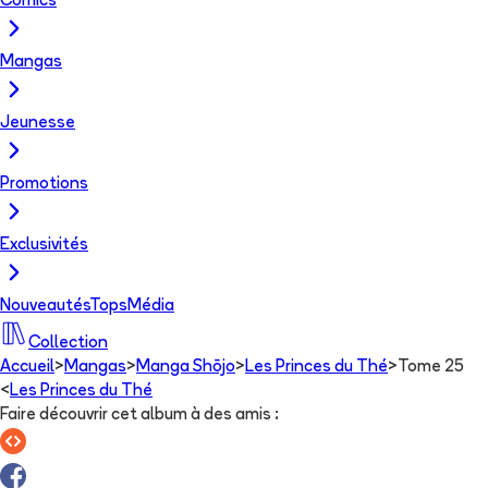
Comics
Mangas
Jeunesse
Promotions
Exclusivités
Nouveautés
Tops
Média
Collection
Accueil
>
Mangas
>
Manga Shōjo
>
Les Princes du Thé
>
Tome 25
<
Les Princes du Thé
Faire découvrir cet album à des amis
: