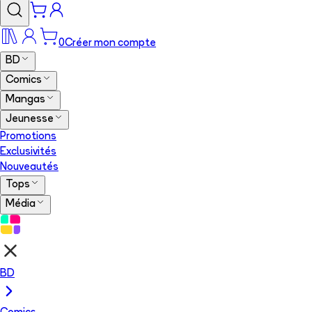
0
Créer mon compte
BD
Comics
Mangas
Jeunesse
Promotions
Exclusivités
Nouveautés
Tops
Média
BD