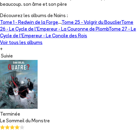
beaucoup. son âme et son père
Découvrez les albums de
Nains
:
Tome 1 -
Redwin de la Forge
...
Tome 25 -
Volgrir du Bouclier
Tome
26 -
Le Cycle de l’Empereur - La Couronne de Plomb
Tome 27 -
Le
Cycle de l’Empereur - Le Concile des Rois
Voir tous les albums
+
Suivie
Terminée
Le Sommeil du Monstre