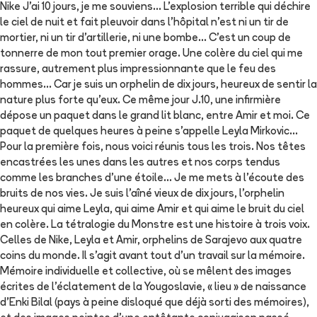
Nike J'ai 10 jours, je me souviens... L'explosion terrible qui déchire
le ciel de nuit et fait pleuvoir dans l'hôpital n'est ni un tir de
mortier, ni un tir d'artillerie, ni une bombe... C'est un coup de
tonnerre de mon tout premier orage. Une colère du ciel qui me
rassure, autrement plus impressionnante que le feu des
hommes... Car je suis un orphelin de dix jours, heureux de sentir la
nature plus forte qu'eux. Ce même jour J.10, une infirmière
dépose un paquet dans le grand lit blanc, entre Amir et moi. Ce
paquet de quelques heures à peine s'appelle Leyla Mirkovic...
Pour la première fois, nous voici réunis tous les trois. Nos têtes
encastrées les unes dans les autres et nos corps tendus
comme les branches d'une étoile... Je me mets à l'écoute des
bruits de nos vies. Je suis l'aîné vieux de dix jours, l'orphelin
heureux qui aime Leyla, qui aime Amir et qui aime le bruit du ciel
en colère. La tétralogie du Monstre est une histoire à trois voix.
Celles de Nike, Leyla et Amir, orphelins de Sarajevo aux quatre
coins du monde. Il s'agit avant tout d'un travail sur la mémoire.
Mémoire individuelle et collective, où se mêlent des images
écrites de l'éclatement de la Yougoslavie, « lieu » de naissance
d'Enki Bilal (pays à peine disloqué que déjà sorti des mémoires),