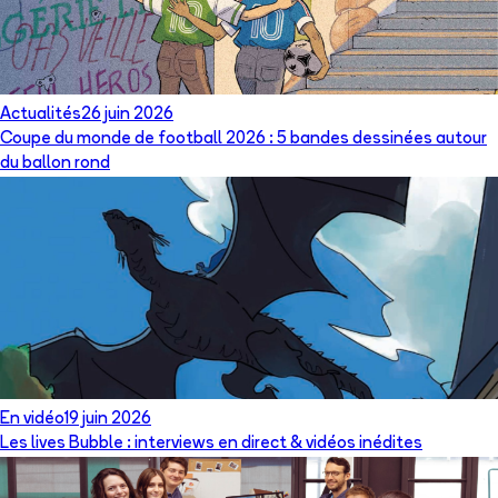
Actualités
26 juin 2026
Coupe du monde de football 2026 : 5 bandes dessinées autour
du ballon rond
En vidéo
19 juin 2026
Les lives Bubble : interviews en direct & vidéos inédites