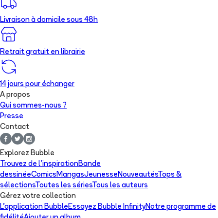
Livraison à domicile sous 48h
Retrait gratuit en librairie
14 jours pour échanger
A propos
Qui sommes-nous ?
Presse
Contact
Explorez Bubble
Trouvez de l'inspiration
Bande
dessinée
Comics
Mangas
Jeunesse
Nouveautés
Tops &
sélections
Toutes les séries
Tous les auteurs
Gérez votre collection
L'application Bubble
Essayez Bubble Infinity
Notre programme de
fidélité
Ajouter un album