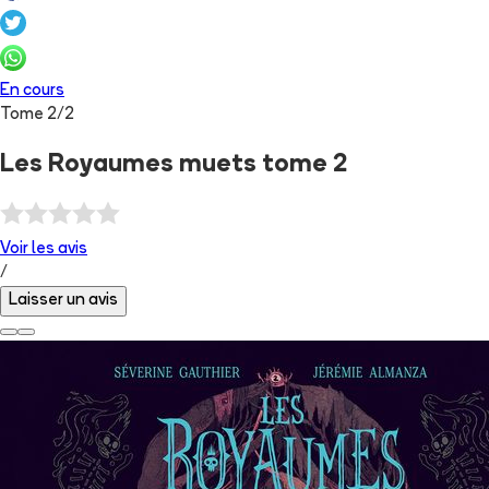
En cours
Tome
2
/
2
Les Royaumes muets tome 2
Voir les
avis
/
Laisser un avis