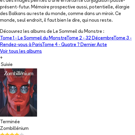
et des images peintes d'une entêtante conjugaison passé-
présent-futur. Mémoire prospective aussi, potentielle, élargie
des Balkans au reste du monde, comme dans un miroir. Ce
monde, seul endroit, il faut bien le dire, qui nous reste.
Découvrez les albums de
Le Sommeil du Monstre
:
Tome 1 -
Le Sommeil du Monstre
Tome 2 -
32 Décembre
Tome 3 -
Rendez-vous à Paris
Tome 4 -
Quatre ? Dernier Acte
Voir tous les albums
+
Suivie
Terminée
Zombillénium