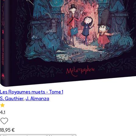
Les Royaumes muets
- Tome
1
S. Gauthier
,
J. Almanza
4.1
18,95 €