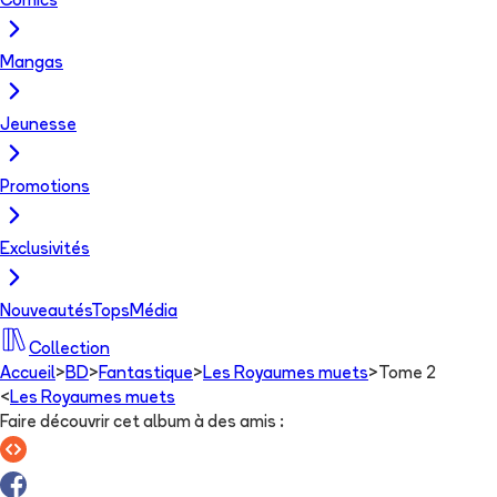
Comics
Mangas
Jeunesse
Promotions
Exclusivités
Nouveautés
Tops
Média
Collection
Accueil
>
BD
>
Fantastique
>
Les Royaumes muets
>
Tome 2
<
Les Royaumes muets
Faire découvrir cet album à des amis
: