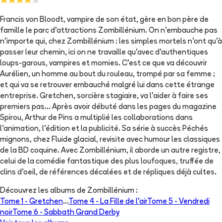
Francis von Bloodt, vampire de son état, gère en bon père de
famille le parc d'attractions Zombillénium. On n'embauche pas
n'importe qui, chez Zombillénium : les simples mortels n'ont qu'à
passer leur chemin, ici on ne travaille qu'avec d'authentiques
loups-garous, vampires et momies. C'est ce que va découvrir
Aurélien, un homme au bout du rouleau, trompé par sa femme ;
et qui va se retrouver embauché malgré lui dans cette étrange
entreprise. Gretchen, sorcière stagiaire, va l'aider à faire ses
premiers pas... Après avoir débuté dans les pages du magazine
Spirou, Arthur de Pins a multiplié les collaborations dans
l'animation, l'édition et la publicité. Sa série à succès Péchés
mignons, chez Fluide glacial, revisite avec humour les classiques
de la BD coquine. Avec Zombillénium, il aborde un autre registre,
celui de la comédie fantastique des plus loufoques, truffée de
clins d'oeil, de références décalées et de répliques déjà cultes.
Découvrez les albums de
Zombillénium
:
Tome 1 -
Gretchen
...
Tome 4 -
La Fille de l’air
Tome 5 -
Vendredi
noir
Tome 6 -
Sabbath Grand Derby