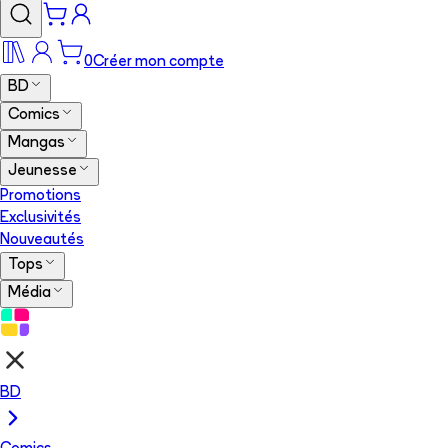
0
Créer mon compte
BD
Comics
Mangas
Jeunesse
Promotions
Exclusivités
Nouveautés
Tops
Média
BD