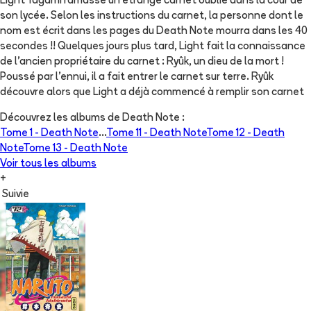
Light Yagami ramasse un étrange carnet oublié dans la cour de
son lycée. Selon les instructions du carnet, la personne dont le
nom est écrit dans les pages du Death Note mourra dans les 40
secondes !! Quelques jours plus tard, Light fait la connaissance
de l'ancien propriétaire du carnet : Ryûk, un dieu de la mort !
Poussé par l'ennui, il a fait entrer le carnet sur terre. Ryûk
découvre alors que Light a déjà commencé à remplir son carnet
Découvrez les albums de
Death Note
:
Tome 1 -
Death Note
...
Tome 11 -
Death Note
Tome 12 -
Death
Note
Tome 13 -
Death Note
Voir tous les albums
+
Suivie