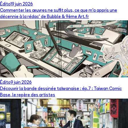
Édito
19 juin 2026
Commenter les œuvres ne suffit plus, ce que m’a appris une
décennie à la rédac’ de Bubble & 9ème Art.fr
Édito
9 juin 2026
Découvrir la bande dessinée taïwanaise : ép.7 : Taiwan Comic
Base, le repère des artistes