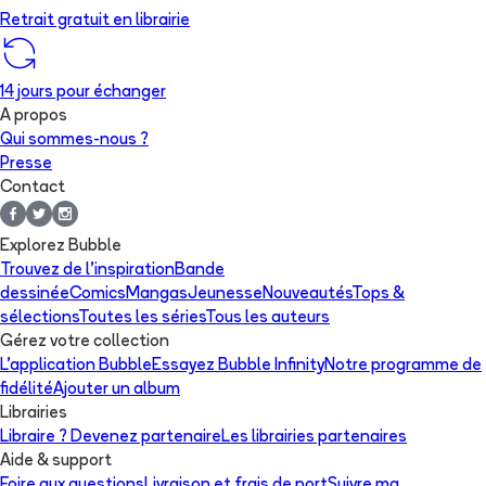
Retrait gratuit en librairie
14 jours pour échanger
A propos
Qui sommes-nous ?
Presse
Contact
Explorez Bubble
Trouvez de l'inspiration
Bande
dessinée
Comics
Mangas
Jeunesse
Nouveautés
Tops &
sélections
Toutes les séries
Tous les auteurs
Gérez votre collection
L'application Bubble
Essayez Bubble Infinity
Notre programme de
fidélité
Ajouter un album
Librairies
Libraire ? Devenez partenaire
Les librairies partenaires
Aide & support
Foire aux questions
Livraison et frais de port
Suivre ma