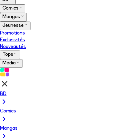
Comics
Mangas
Jeunesse
Promotions
Exclusivités
Nouveautés
Tops
Média
BD
Comics
Mangas