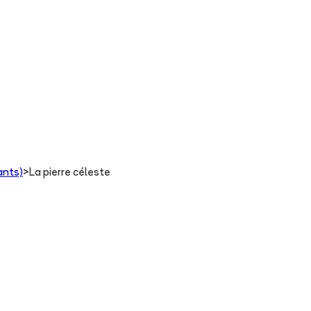
ants)
>
La pierre céleste