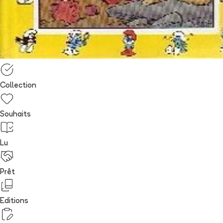
Collection
Souhaits
Lu
Prêt
Editions