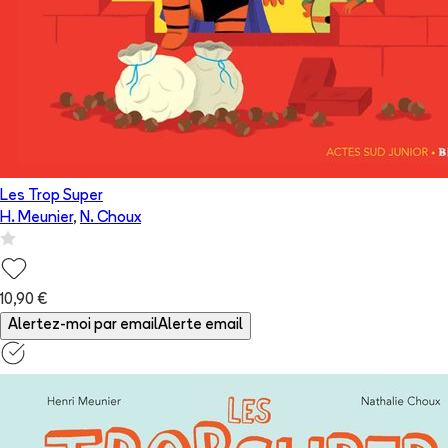
Les Trop Super
H. Meunier
,
N. Choux
10,90 €
Alertez-moi par email
Alerte email