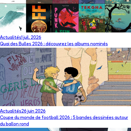
Actualités
1 juil. 2026
Quai des Bulles 2026 : découvrez les albums nominés
Actualités
26 juin 2026
Coupe du monde de football 2026 : 5 bandes dessinées autour
du ballon rond