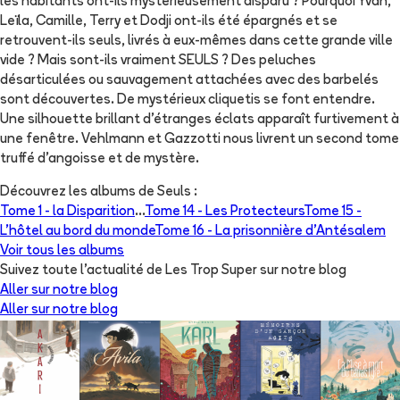
les habitants ont-ils mystérieusement disparu ? Pourquoi Yvan,
Leïla, Camille, Terry et Dodji ont-ils été épargnés et se
retrouvent-ils seuls, livrés à eux-mêmes dans cette grande ville
vide ? Mais sont-ils vraiment SEULS ? Des peluches
désarticulées ou sauvagement attachées avec des barbelés
sont découvertes. De mystérieux cliquetis se font entendre.
Une silhouette brillant d'étranges éclats apparaît furtivement à
une fenêtre. Vehlmann et Gazzotti nous livrent un second tome
truffé d'angoisse et de mystère.
Découvrez les albums de
Seuls
:
Tome 1 -
la Disparition
...
Tome 14 -
Les Protecteurs
Tome 15 -
L'hôtel au bord du monde
Tome 16 -
La prisonnière d'Antésalem
Voir tous les albums
Suivez toute l'actualité de Les Trop Super sur notre blog
Aller sur notre blog
Aller sur notre blog