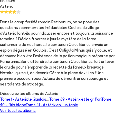
En cours
Astérix
Dans le camp fortifié romain Petibonum, on se pose des
questions : comment les Irréductibles Gaulois du village
d’Astérix font-ils pour ridiculiser encore et toujours la puissance
romaine ? Décidé à percer à jour le mystère de la force
surhumaine de nos héros, le centurion Caius Bonus envoie un
espion déguisé en Gaulois. C’est Caligula Minus qui s’y colle, et
découvre bien vite l’existence de la potion magique préparée par
Panoramix. Sans attendre, le centurion Caius Bonus fait enlever
le druide pour s’emparer de la recette du fameux breuvage
histoire, qui sait, de devenir César à la place de Jules ! Une
première occasion pour Astérix de démontrer son courage et
ses talents de stratège.
Découvrez les albums de
Astérix
:
Tome 1 -
Astérix le Gaulois
...
Tome 39 -
Astérix et le griffon
Tome
40 -
L'iris blanc
Tome 41 -
Astérix en Lusitanie
Voir tous les albums