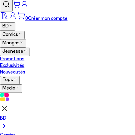
0
Créer mon compte
BD
Comics
Mangas
Jeunesse
Promotions
Exclusivités
Nouveautés
Tops
Média
BD