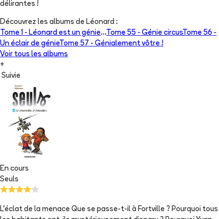
délirantes !
Découvrez les albums de
Léonard
:
Tome 1 -
Léonard est un génie
...
Tome 55 -
Génie circus
Tome 56 -
Un éclair de génie
Tome 57 -
Génialement vôtre !
Voir tous les albums
+
Suivie
En cours
Seuls
L'éclat de la menace Que se passe-t-il à Fortville ? Pourquoi tous