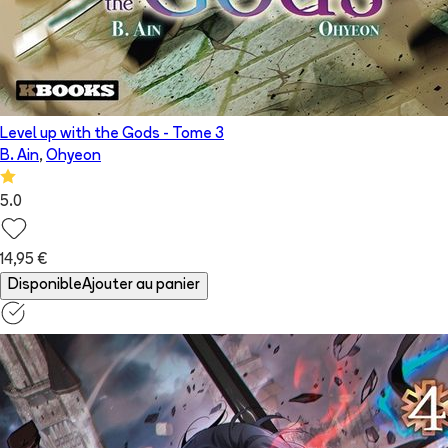
Level up with the Gods
- Tome
3
B. Ain
,
Ohyeon
5.0
14,95 €
Disponible
Ajouter au panier