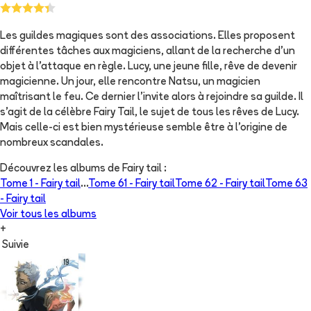
Les guildes magiques sont des associations. Elles proposent
différentes tâches aux magiciens, allant de la recherche d'un
objet à l'attaque en règle. Lucy, une jeune fille, rêve de devenir
magicienne. Un jour, elle rencontre Natsu, un magicien
maîtrisant le feu. Ce dernier l'invite alors à rejoindre sa guilde. Il
s'agit de la célèbre Fairy Tail, le sujet de tous les rêves de Lucy.
Mais celle-ci est bien mystérieuse semble être à l'origine de
nombreux scandales.
Découvrez les albums de
Fairy tail
:
Tome 1 -
Fairy tail
...
Tome 61 -
Fairy tail
Tome 62 -
Fairy tail
Tome 63
-
Fairy tail
Voir tous les albums
+
Suivie