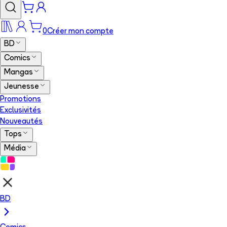
0
Créer mon compte
BD
Comics
Mangas
Jeunesse
Promotions
Exclusivités
Nouveautés
Tops
Média
BD