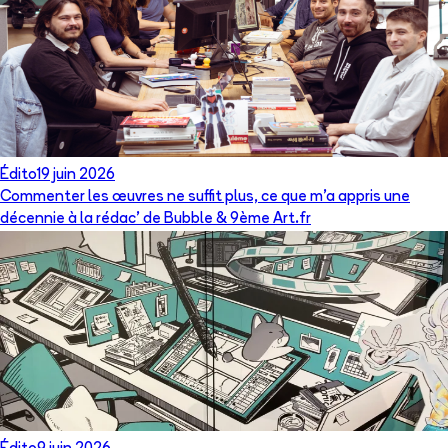
Édito
19 juin 2026
Commenter les œuvres ne suffit plus, ce que m’a appris une
décennie à la rédac’ de Bubble & 9ème Art.fr