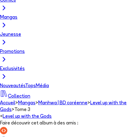
Comics
Mangas
Jeunesse
Promotions
Exclusivités
Nouveautés
Tops
Média
Collection
Accueil
>
Mangas
>
Manhwa | BD coréenne
>
Level up with the
Gods
>
Tome 3
<
Level up with the Gods
Faire découvrir cet album à des amis
: