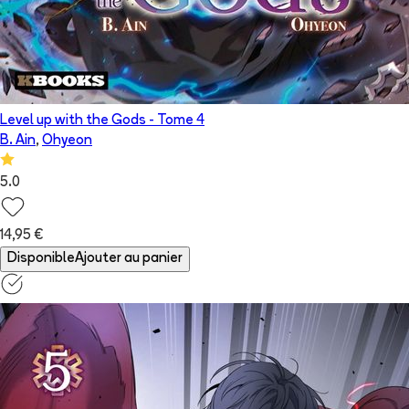
Level up with the Gods
- Tome
4
B. Ain
,
Ohyeon
5.0
14,95 €
Disponible
Ajouter au panier