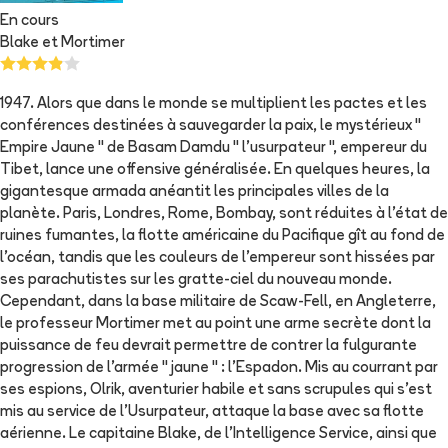
En cours
Blake et Mortimer
1947. Alors que dans le monde se multiplient les pactes et les
conférences destinées à sauvegarder la paix, le mystérieux "
Empire Jaune " de Basam Damdu " l'usurpateur ", empereur du
Tibet, lance une offensive généralisée. En quelques heures, la
gigantesque armada anéantit les principales villes de la
planète. Paris, Londres, Rome, Bombay, sont réduites à l'état de
ruines fumantes, la flotte américaine du Pacifique gît au fond de
l'océan, tandis que les couleurs de l'empereur sont hissées par
ses parachutistes sur les gratte-ciel du nouveau monde.
Cependant, dans la base militaire de Scaw-Fell, en Angleterre,
le professeur Mortimer met au point une arme secrète dont la
puissance de feu devrait permettre de contrer la fulgurante
progression de l'armée " jaune " : l'Espadon. Mis au courrant par
ses espions, Olrik, aventurier habile et sans scrupules qui s'est
mis au service de l'Usurpateur, attaque la base avec sa flotte
aérienne. Le capitaine Blake, de l'Intelligence Service, ainsi que