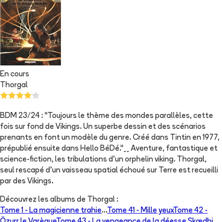
En cours
Thorgal
BDM 23/24 : "Toujours le thème des mondes parallèles, cette
fois sur fond de Vikings. Un superbe dessin et des scénarios
prenants en font un modèle du genre. Créé dans Tintin en 1977,
prépublié ensuite dans Hello BéDé."__ Aventure, fantastique et
science-fiction, les tribulations d'un orphelin viking. Thorgal,
seul rescapé d'un vaisseau spatial échoué sur Terre est recueilli
par des Vikings.
Découvrez les albums de
Thorgal
:
Tome 1 -
La magicienne trahie
...
Tome 41 -
Mille yeux
Tome 42 -
Özurr le Varègue
Tome 43 -
La vengeance de la déesse Skædhi