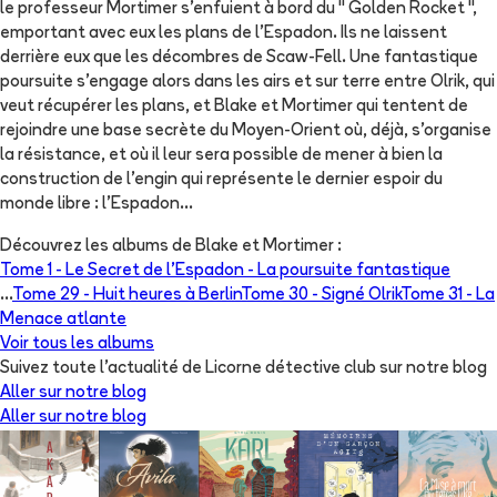
le professeur Mortimer s'enfuient à bord du " Golden Rocket ",
emportant avec eux les plans de l'Espadon. Ils ne laissent
derrière eux que les décombres de Scaw-Fell. Une fantastique
poursuite s'engage alors dans les airs et sur terre entre Olrik, qui
veut récupérer les plans, et Blake et Mortimer qui tentent de
rejoindre une base secrète du Moyen-Orient où, déjà, s'organise
la résistance, et où il leur sera possible de mener à bien la
construction de l'engin qui représente le dernier espoir du
monde libre : l'Espadon...
Découvrez les albums de
Blake et Mortimer
:
Tome 1 -
Le Secret de l'Espadon - La poursuite fantastique
...
Tome 29 -
Huit heures à Berlin
Tome 30 -
Signé Olrik
Tome 31 -
La
Menace atlante
Voir tous les albums
Suivez toute l'actualité de Licorne détective club sur notre blog
Aller sur notre blog
Aller sur notre blog