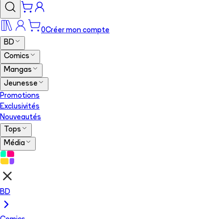
0
Créer mon compte
BD
Comics
Mangas
Jeunesse
Promotions
Exclusivités
Nouveautés
Tops
Média
BD