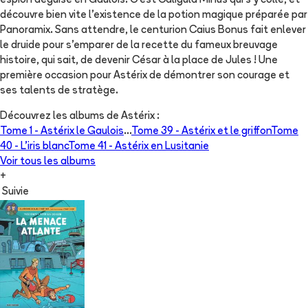
espion déguisé en Gaulois. C’est Caligula Minus qui s’y colle, et
découvre bien vite l’existence de la potion magique préparée par
Panoramix. Sans attendre, le centurion Caius Bonus fait enlever
le druide pour s’emparer de la recette du fameux breuvage
histoire, qui sait, de devenir César à la place de Jules ! Une
première occasion pour Astérix de démontrer son courage et
ses talents de stratège.
Découvrez les albums de
Astérix
:
Tome 1 -
Astérix le Gaulois
...
Tome 39 -
Astérix et le griffon
Tome
40 -
L'iris blanc
Tome 41 -
Astérix en Lusitanie
Voir tous les albums
+
Suivie