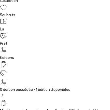
Collection
Souhaits
Lu
Prêt
Editions
0 édition possédée /
1
édition
disponibles