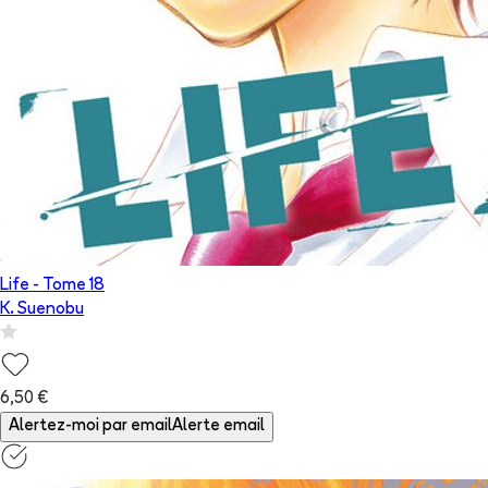
Life
- Tome
18
K. Suenobu
6,50 €
Alertez-moi par email
Alerte email