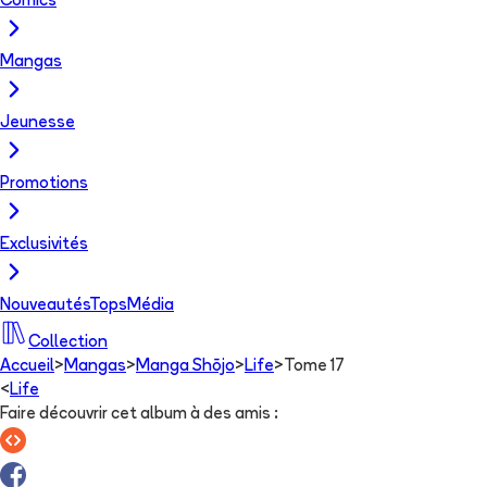
Comics
Mangas
Jeunesse
Promotions
Exclusivités
Nouveautés
Tops
Média
Collection
Accueil
>
Mangas
>
Manga Shōjo
>
Life
>
Tome 17
<
Life
Faire découvrir cet album à des amis
: