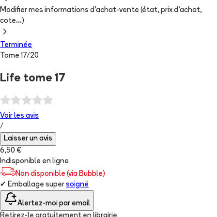
Modifier mes informations d'achat-vente (état, prix d'achat,
cote...)
Terminée
Tome
17
/
20
Life tome 17
Voir les
avis
/
Laisser un avis
6,50 €
Indisponible en ligne
Non disponible (via Bubble)
✔
Emballage super
soigné
Alertez-moi par email
Retirez-le gratuitement en librairie