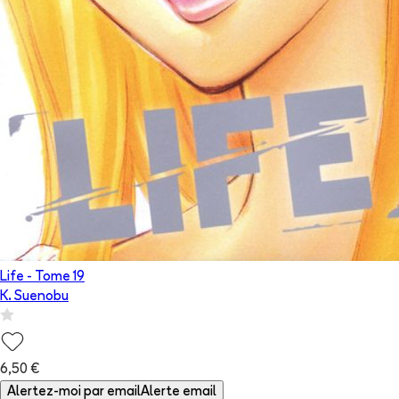
Life
- Tome
19
K. Suenobu
6,50 €
Alertez-moi par email
Alerte email