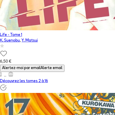
Life
- Tome
1
K. Suenobu
,
Y. Matsui
6,50 €
Alertez-moi par email
Alerte email
Découvrez les tomes 2 à
16