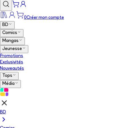
0
Créer mon compte
BD
Comics
Mangas
Jeunesse
Promotions
Exclusivités
Nouveautés
Tops
Média
BD