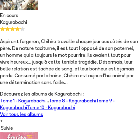
En cours
Kagurabachi
Aspirant forgeron, Chihiro travaille chaque jour aux côtés de son
père. De nature taciturne, il est tout l'opposé de son paternel,
un homme qui a toujours le mot pour rire. Ils avaient tout pour
vivre heureux... jusqu'à cette terrible tragédie. Désormais, leur
belle relation est tachée de sang, et leur bonheur est à jamais
perdu. Consumé par la haine, Chihiro est aujourd'hui animé par
une détermination sans faille...
Découvrez les albums de
Kagurabachi
:
Tome 1 -
Kagurabachi
...
Tome 8 -
Kagurabachi
Tome 9 -
Kagurabachi
Tome 10 -
Kagurabachi
Voir tous les albums
+
Suivie