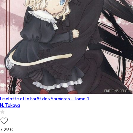
Liselotte et la Forêt des Sorcières
- Tome
4
N. Takaya
7,29 €