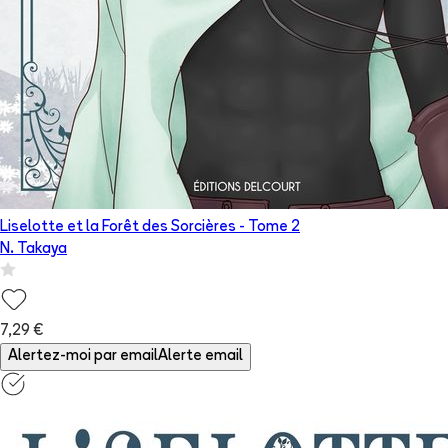
Liselotte et la Forêt des Sorcières
- Tome
2
N. Takaya
7,29 €
Alertez-moi par email
Alerte email