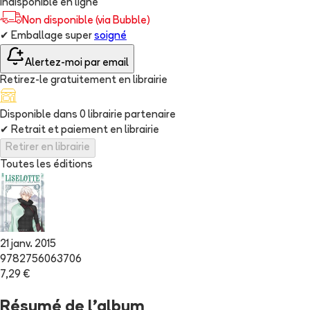
Indisponible en ligne
Non disponible (via Bubble)
✔
Emballage super
soigné
Alertez-moi par email
Retirez-le gratuitement en librairie
Disponible dans
0
librairie
partenaire
✔
Retrait et paiement en librairie
Retirer en librairie
Toutes les éditions
21 janv. 2015
9782756063706
7,29 €
Résumé de l'album