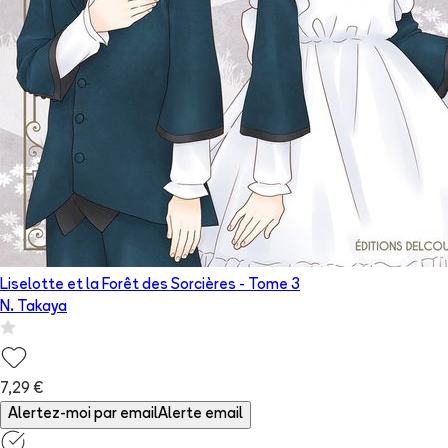
Liselotte et la Forêt des Sorcières
- Tome
3
N. Takaya
7,29 €
Alertez-moi par email
Alerte email