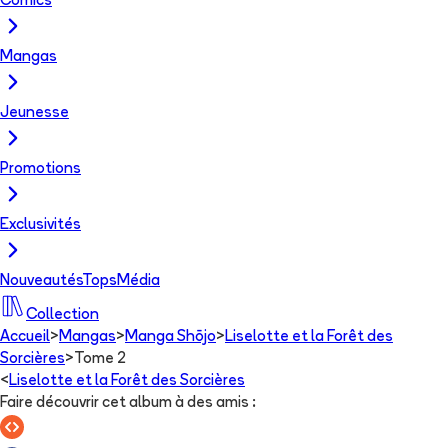
Comics
Mangas
Jeunesse
Promotions
Exclusivités
Nouveautés
Tops
Média
Collection
Accueil
>
Mangas
>
Manga Shōjo
>
Liselotte et la Forêt des
Sorcières
>
Tome 2
<
Liselotte et la Forêt des Sorcières
Faire découvrir cet album à des amis
: