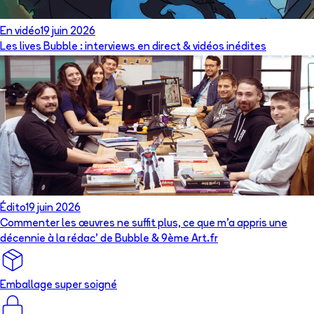
En vidéo
19 juin 2026
Les lives Bubble : interviews en direct & vidéos inédites
Édito
19 juin 2026
Commenter les œuvres ne suffit plus, ce que m’a appris une
décennie à la rédac’ de Bubble & 9ème Art.fr
Emballage super soigné