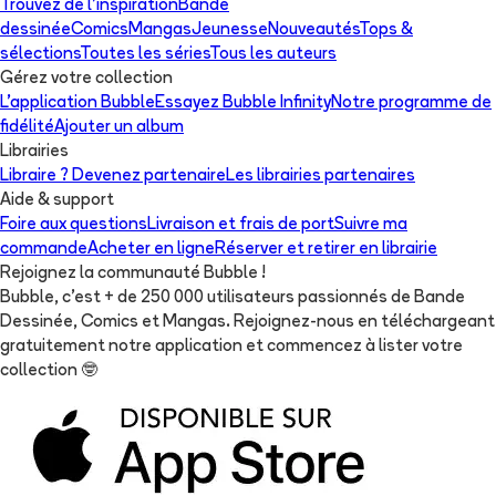
Trouvez de l'inspiration
Bande
dessinée
Comics
Mangas
Jeunesse
Nouveautés
Tops &
sélections
Toutes les séries
Tous les auteurs
Gérez votre collection
L'application Bubble
Essayez Bubble Infinity
Notre programme de
fidélité
Ajouter un album
Librairies
Libraire ? Devenez partenaire
Les librairies partenaires
Aide & support
Foire aux questions
Livraison et frais de port
Suivre ma
commande
Acheter en ligne
Réserver et retirer en librairie
Rejoignez la communauté Bubble !
Bubble, c'est + de 250 000 utilisateurs passionnés de Bande
Dessinée, Comics et Mangas. Rejoignez-nous en téléchargeant
gratuitement notre application et commencez à lister votre
collection
🤓