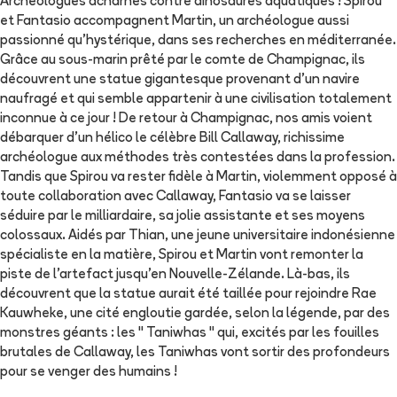
Archéologues acharnés contre dinosaures aquatiques ! Spirou
et Fantasio accompagnent Martin, un archéologue aussi
passionné qu'hystérique, dans ses recherches en méditerranée.
Grâce au sous-marin prêté par le comte de Champignac, ils
découvrent une statue gigantesque provenant d'un navire
naufragé et qui semble appartenir à une civilisation totalement
inconnue à ce jour ! De retour à Champignac, nos amis voient
débarquer d'un hélico le célèbre Bill Callaway, richissime
archéologue aux méthodes très contestées dans la profession.
Tandis que Spirou va rester fidèle à Martin, violemment opposé à
toute collaboration avec Callaway, Fantasio va se laisser
séduire par le milliardaire, sa jolie assistante et ses moyens
colossaux. Aidés par Thian, une jeune universitaire indonésienne
spécialiste en la matière, Spirou et Martin vont remonter la
piste de l'artefact jusqu'en Nouvelle-Zélande. Là-bas, ils
découvrent que la statue aurait été taillée pour rejoindre Rae
Kauwheke, une cité engloutie gardée, selon la légende, par des
monstres géants : les " Taniwhas " qui, excités par les fouilles
brutales de Callaway, les Taniwhas vont sortir des profondeurs
pour se venger des humains !