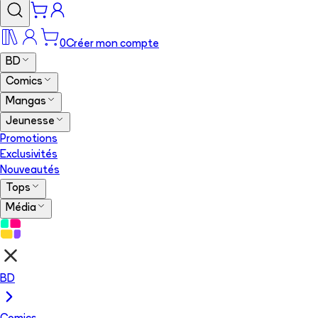
0
Créer mon compte
BD
Comics
Mangas
Jeunesse
Promotions
Exclusivités
Nouveautés
Tops
Média
BD