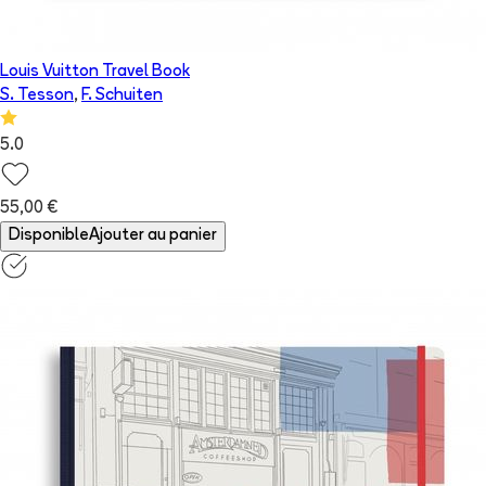
Louis Vuitton Travel Book
S. Tesson
,
F. Schuiten
5.0
55,00 €
Disponible
Ajouter au panier