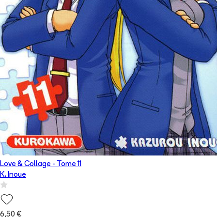
Love & Collage
- Tome
11
K. Inoue
6,50 €