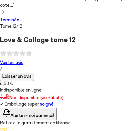
cote...)
Terminée
Tome
12
/
12
Love & Collage tome 12
Voir les
avis
/
Laisser un avis
6,50 €
Indisponible en ligne
Non disponible (via Bubble)
✔
Emballage super
soigné
Alertez-moi par email
Retirez-le gratuitement en librairie