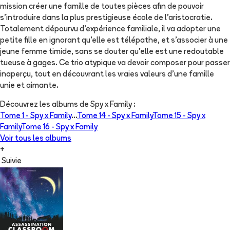
mission créer une famille de toutes pièces afin de pouvoir
s'introduire dans la plus prestigieuse école de l'aristocratie.
Totalement dépourvu d'expérience familiale, il va adopter une
petite fille en ignorant qu'elle est télépathe, et s'associer à une
jeune femme timide, sans se douter qu'elle est une redoutable
tueuse à gages. Ce trio atypique va devoir composer pour passer
inaperçu, tout en découvrant les vraies valeurs d'une famille
unie et aimante.
Découvrez les albums de
Spy x Family
:
Tome 1 -
Spy x Family
...
Tome 14 -
Spy x Family
Tome 15 -
Spy x
Family
Tome 16 -
Spy x Family
Voir tous les albums
+
Suivie