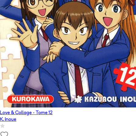
Love & Collage
- Tome
12
K. Inoue