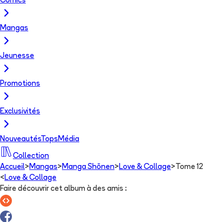
Comics
Mangas
Jeunesse
Promotions
Exclusivités
Nouveautés
Tops
Média
Collection
Accueil
>
Mangas
>
Manga Shōnen
>
Love & Collage
>
Tome 12
<
Love & Collage
Faire découvrir cet album à des amis
: