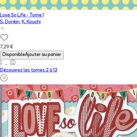
Love So Life
- Tome
1
S. Donkin
,
K. Kouchi
7,29 €
Disponible
Ajouter au panier
Découvrez les tomes 2 à
13