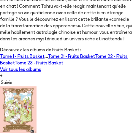
sur l'un des membres de ce clan, celui-ci se transforme aussitôt
en chat ! Comment Tohru va-t-elle réagir, maintenant qu'elle
partage sa vie quotidienne avec celle de cette bien étrange
famille ? Vous le découvrirez en lisant cette brillante «comédie
de la transformation des apparences». Cette nouvelle série, qui
mêle habilement astrologie chinoise et humour, vous entraînera
dans les arcanes mystérieux d'un univers riche et inattendu !
Découvrez les albums de
Fruits Basket
:
Tome 1 -
Fruits Basket
...
Tome 21 -
Fruits Basket
Tome 22 -
Fruits
Basket
Tome 23 -
Fruits Basket
Voir tous les albums
+
Suivie