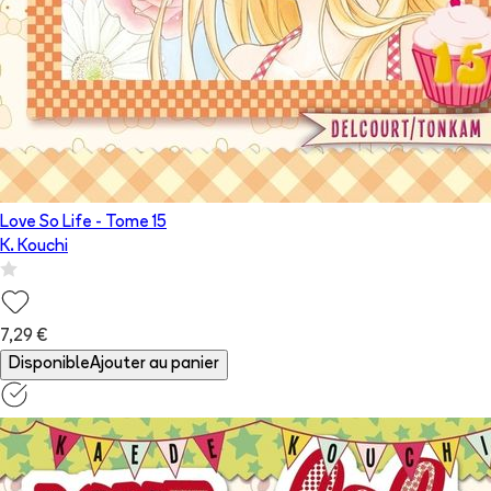
Love So Life
- Tome
15
K. Kouchi
7,29 €
Disponible
Ajouter au panier