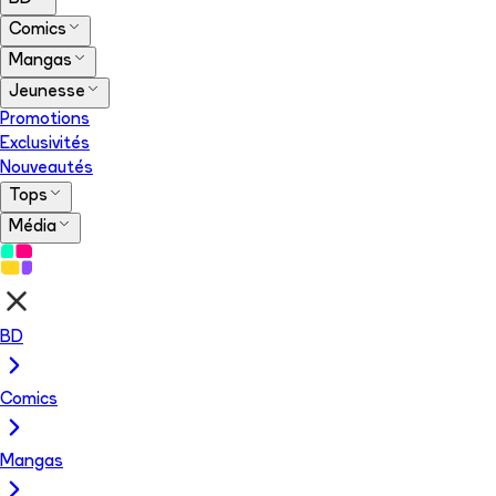
Comics
Mangas
Jeunesse
Promotions
Exclusivités
Nouveautés
Tops
Média
BD
Comics
Mangas