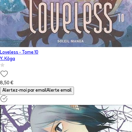
Loveless
- Tome
10
Y. Kōga
8,50 €
Alertez-moi par email
Alerte email