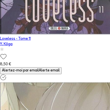
Loveless
- Tome
11
Y. Kōga
8,50 €
Alertez-moi par email
Alerte email