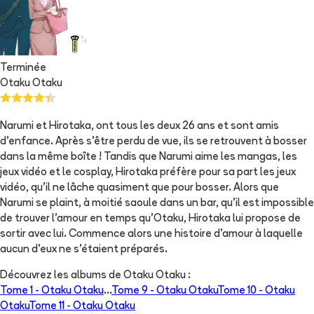
Terminée
Otaku Otaku
Narumi et Hirotaka, ont tous les deux 26 ans et sont amis
d’enfance. Après s’être perdu de vue, ils se retrouvent à bosser
dans la même boîte ! Tandis que Narumi aime les mangas, les
jeux vidéo et le cosplay, Hirotaka préfère pour sa part les jeux
vidéo, qu’il ne lâche quasiment que pour bosser. Alors que
Narumi se plaint, à moitié saoule dans un bar, qu’il est impossible
de trouver l’amour en temps qu’Otaku, Hirotaka lui propose de
sortir avec lui. Commence alors une histoire d’amour à laquelle
aucun d’eux ne s’étaient préparés.
Découvrez les albums de
Otaku Otaku
:
Tome 1 -
Otaku Otaku
...
Tome 9 -
Otaku Otaku
Tome 10 -
Otaku
Otaku
Tome 11 -
Otaku Otaku