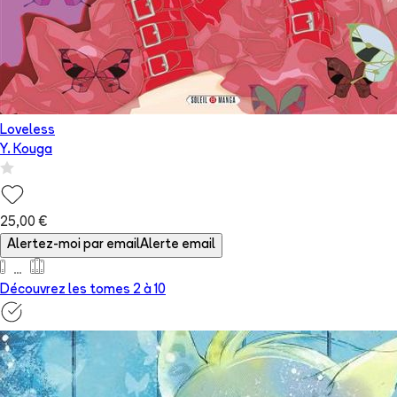
Loveless
Y. Kouga
25,00 €
Alertez-moi par email
Alerte email
Découvrez les tomes 2 à
10