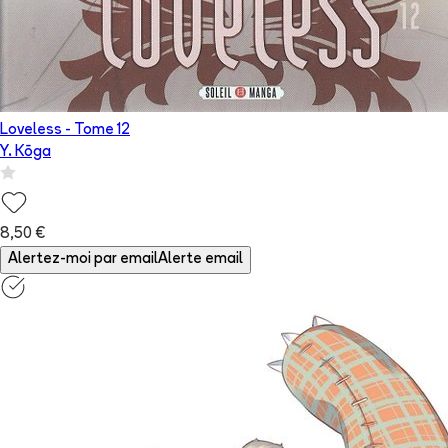
Loveless
- Tome
12
Y. Kōga
8,50 €
Alertez-moi par email
Alerte email