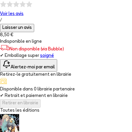
Voir les
avis
/
Laisser un avis
8,50 €
Indisponible en ligne
Non disponible (via Bubble)
✔
Emballage super
soigné
Alertez-moi par email
Retirez-le gratuitement en librairie
Disponible dans
0
librairie
partenaire
✔
Retrait et paiement en librairie
Retirer en librairie
Toutes les éditions