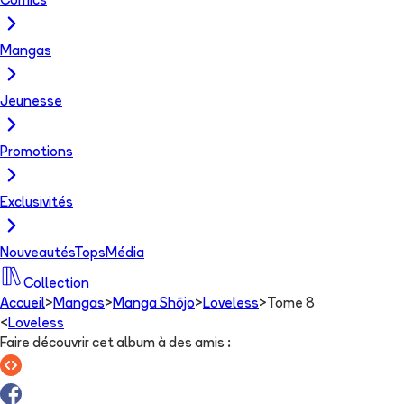
Comics
Mangas
Jeunesse
Promotions
Exclusivités
Nouveautés
Tops
Média
Collection
Accueil
>
Mangas
>
Manga Shōjo
>
Loveless
>
Tome 8
<
Loveless
Faire découvrir cet album à des amis
: