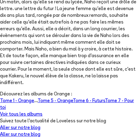
Un matin, alors qu'elle se rend au lycée, Naho reçoit une drôle de
lettre. une lettre du futur ! La jeune femme qu'elle est devenue
dix ans plus tard, rongée par de nombreux remords, souhaite
aider celle qu'elle était autrefois à ne pas faire les mêmes
erreurs qu'elle. Aussi, elle a décrit, dans un long courrier, les
évènements qui vont se dérouler dans la vie de Naho lors des
prochains mois, lui indiquant même comment elle doit se
comporter. Mais Naho, a bien du mal à y croire, à cette histoire.
Et de toute façon, elle manque bien trop d'assurance en elle
pour suivre certaines directives indiquées dans ce curieux
courrier. Pour le moment, la seule chose dont elle est sûre, c'est
que Kakeru, le nouvel élève de la classe, ne la laisse pas
indifférent.
Découvrez les albums de
Orange
:
Tome 1 -
Orange
...
Tome 5 -
Orange
Tome 6 -
Futurs
Tome 7 -
Pour
toi
Voir tous les albums
Suivez toute l'actualité de Loveless sur notre blog
Aller sur notre blog
Aller sur notre blog