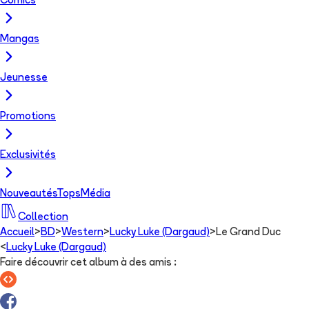
Comics
Mangas
Jeunesse
Promotions
Exclusivités
Nouveautés
Tops
Média
Collection
Accueil
>
BD
>
Western
>
Lucky Luke (Dargaud)
>
Le Grand Duc
<
Lucky Luke (Dargaud)
Faire découvrir cet album à des amis
: