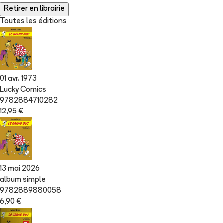
Retirer en librairie
Toutes les éditions
01 avr. 1973
Lucky Comics
9782884710282
12,95 €
13 mai 2026
album simple
9782889880058
6,90 €