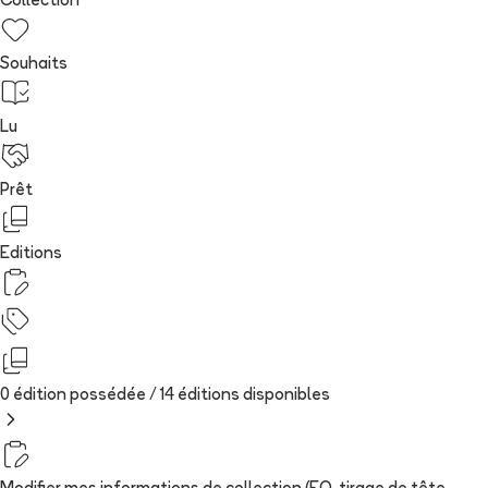
Collection
Souhaits
Lu
Prêt
Editions
0 édition possédée /
14
édition
s
disponibles