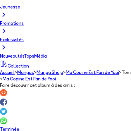
Jeunesse
Promotions
Exclusivités
Nouveautés
Tops
Média
Collection
Accueil
>
Mangas
>
Manga Shōjo
>
Ma Copine Est Fan de Yaoi
>
Tom
<
Ma Copine Est Fan de Yaoi
Faire découvrir cet album à des amis
:
Terminée