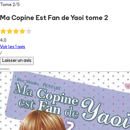
Tome
2
/
5
Ma Copine Est Fan de Yaoi tome 2
4.0
Voir les
1
avis
/
Laisser un avis