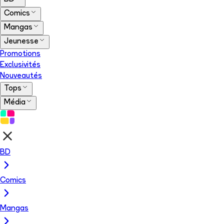
Comics
Mangas
Jeunesse
Promotions
Exclusivités
Nouveautés
Tops
Média
BD
Comics
Mangas