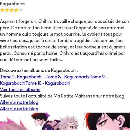
Kagurabachi
Aspirant forgeron, Chihiro travaille chaque jour aux côtés de son
père. De nature taciturne, il est tout l'opposé de son paternel,
un homme qui a toujours le mot pour rire. Ils avaient tout pour
vivre heureux... jusqu'à cette terrible tragédie. Désormais, leur
belle relation est tachée de sang, et leur bonheur est à jamais
perdu. Consumé par la haine, Chihiro est aujourd'hui animé par
une détermination sans faille...
Découvrez les albums de
Kagurabachi
:
Tome 1 -
Kagurabachi
...
Tome 8 -
Kagurabachi
Tome 9 -
Kagurabachi
Tome 10 -
Kagurabachi
Voir tous les albums
Suivez toute l'actualité de Ma Petite Maîtresse sur notre blog
Aller sur notre blog
Aller sur notre blog