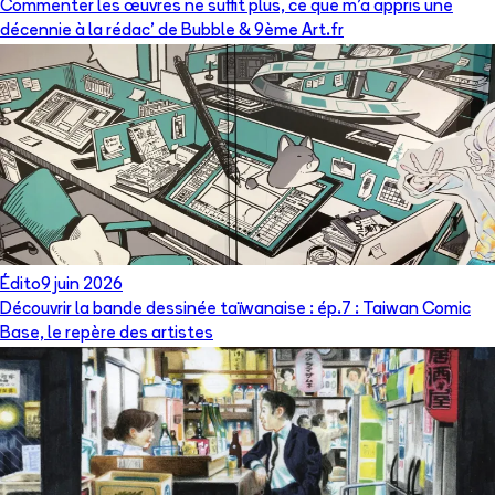
Commenter les œuvres ne suffit plus, ce que m’a appris une
décennie à la rédac’ de Bubble & 9ème Art.fr
Édito
9 juin 2026
Découvrir la bande dessinée taïwanaise : ép.7 : Taiwan Comic
Base, le repère des artistes