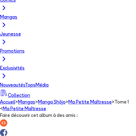
Comics
Mangas
Jeunesse
Promotions
Exclusivités
Nouveautés
Tops
Média
Collection
Accueil
>
Mangas
>
Manga Shōjo
>
Ma Petite Maîtresse
>
Tome 1
<
Ma Petite Maîtresse
Faire découvrir cet album à des amis
: