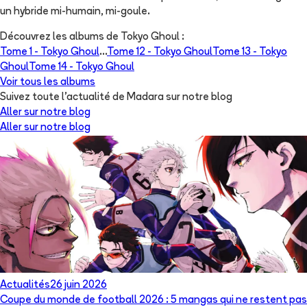
un hybride mi-humain, mi-goule.
Découvrez les albums de
Tokyo Ghoul
:
Tome 1 -
Tokyo Ghoul
...
Tome 12 -
Tokyo Ghoul
Tome 13 -
Tokyo
Ghoul
Tome 14 -
Tokyo Ghoul
Voir tous les albums
Suivez toute l'actualité de Madara sur notre blog
Aller sur notre blog
Aller sur notre blog
Actualités
26 juin 2026
Coupe du monde de football 2026 : 5 mangas qui ne restent pas