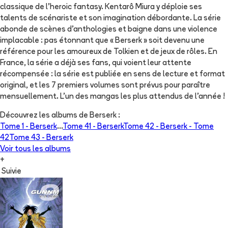
classique de l'heroic fantasy. Kentarô Miura y déploie ses
talents de scénariste et son imagination débordante. La série
abonde de scènes d'anthologies et baigne dans une violence
implacable : pas étonnant que « Berserk » soit devenu une
référence pour les amoureux de Tolkien et de jeux de rôles. En
France, la série a déjà ses fans, qui voient leur attente
récompensée : la série est publiée en sens de lecture et format
original, et les 7 premiers volumes sont prévus pour paraître
mensuellement. L'un des mangas les plus attendus de l'année !
Découvrez les albums de
Berserk
:
Tome 1 -
Berserk
...
Tome 41 -
Berserk
Tome 42 -
Berserk - Tome
42
Tome 43 -
Berserk
Voir tous les albums
+
Suivie