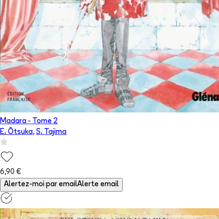
Madara
- Tome
2
E. Ōtsuka
,
S. Tajima
6,90 €
Alertez-moi par email
Alerte email