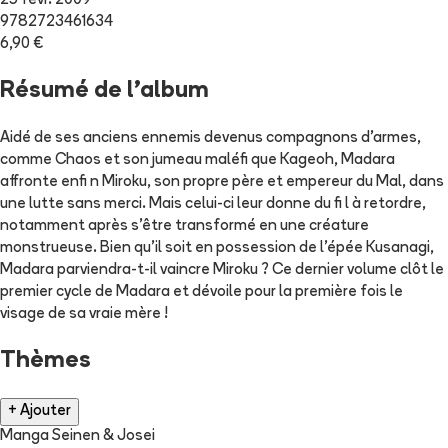
25 févr. 2009
9782723461634
6,90 €
Résumé de l'album
Aidé de ses anciens ennemis devenus compagnons d'armes,
comme Chaos et son jumeau maléfi que Kageoh, Madara
affronte enfi n Miroku, son propre père et empereur du Mal, dans
une lutte sans merci. Mais celui-ci leur donne du fi l à retordre,
notamment après s'être transformé en une créature
monstrueuse. Bien qu'il soit en possession de l'épée Kusanagi,
Madara parviendra-t-il vaincre Miroku ? Ce dernier volume clôt le
premier cycle de Madara et dévoile pour la première fois le
visage de sa vraie mère !
Thèmes
+ Ajouter
Manga Seinen & Josei