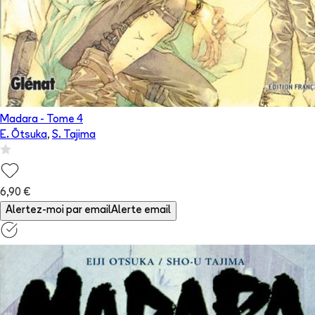
Madara
- Tome
4
E. Ōtsuka
,
S. Tajima
6,90 €
Alertez-moi par email
Alerte email