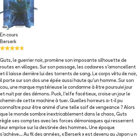
En cours
Berserk
Guts, le guerrier noir, promène son imposante silhouette de
routes en villages. Sur son passage, les cadavres s'amoncellent
et il laisse derrière lui des torrents de sang. Le corps vêtu de noir,
il porte sur son dos une épée aussi haute qu'un homme. Sur son
cou, une marque mystérieuse le condamne à être poursuivi jour
et nuit par des démons. Puck, l'elfe facétieux, croise un jour le
chemin de cette machine à tuer. Quelles horreurs a-t-il pu
connaître pour être animé d'une telle soif de vengeance ? Alors
que le monde sombre inextricablement dans le chaos, Guts
règle ses comptes avec les forces démoniaques qui resserrent
leur emprise sur la destinée des hommes. Une époque
s'achève... Au fil des années, « Berserk » est devenu au Japon u n