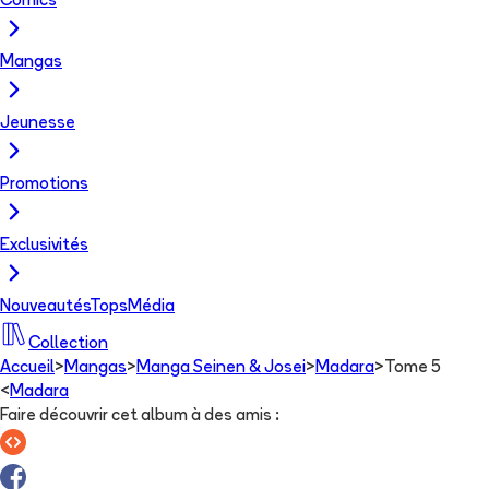
Comics
Mangas
Jeunesse
Promotions
Exclusivités
Nouveautés
Tops
Média
Collection
Accueil
>
Mangas
>
Manga Seinen & Josei
>
Madara
>
Tome 5
<
Madara
Faire découvrir cet album à des amis
: