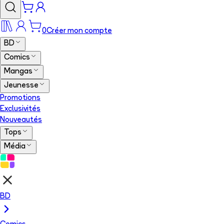
0
Créer mon compte
BD
Comics
Mangas
Jeunesse
Promotions
Exclusivités
Nouveautés
Tops
Média
BD