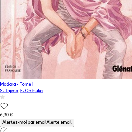
Madara
- Tome
1
S. Tajima
,
E. Ohtsuka
6,90 €
Alertez-moi par email
Alerte email