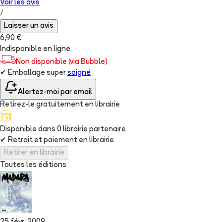
Voir les
avis
/
Laisser un avis
6,90 €
Indisponible en ligne
Non disponible (via Bubble)
✔
Emballage super
soigné
Alertez-moi par email
Retirez-le gratuitement en librairie
Disponible dans
0
librairie
partenaire
✔
Retrait et paiement en librairie
Retirer en librairie
Toutes les éditions