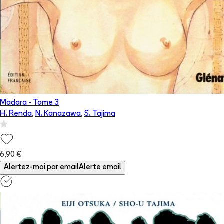
Madara
- Tome
3
H. Renda
,
N. Kanazawa
,
S. Tajima
6,90 €
Alertez-moi par email
Alerte email