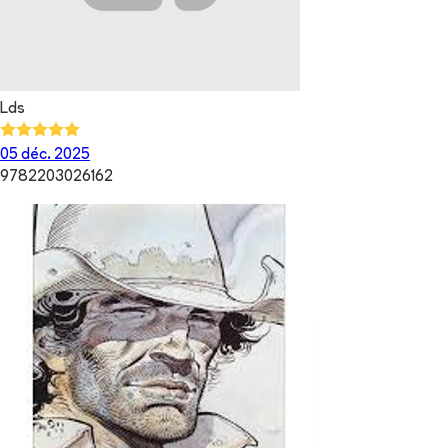
Lds
05 déc. 2025
9782203026162