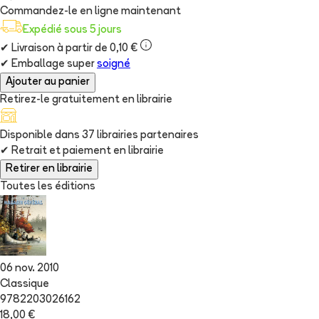
Commandez-le en ligne maintenant
Expédié sous 5 jours
✔
Livraison à partir de 0,10 €
✔
Emballage super
soigné
Ajouter au panier
Retirez-le gratuitement en librairie
Disponible dans
37
librairie
s
partenaire
s
✔
Retrait et paiement en librairie
Retirer en librairie
Toutes les éditions
06 nov. 2010
Classique
9782203026162
18,00 €