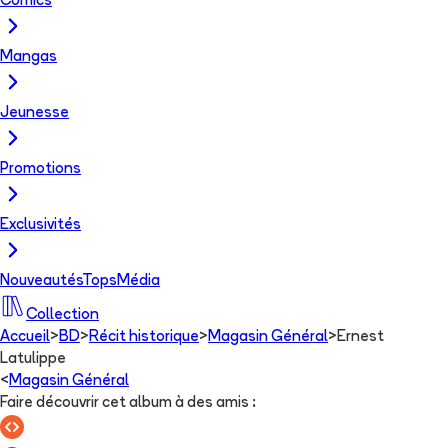
Comics
Mangas
Jeunesse
Promotions
Exclusivités
Nouveautés
Tops
Média
Collection
Accueil
>
BD
>
Récit historique
>
Magasin Général
>
Ernest
Latulippe
<
Magasin Général
Faire découvrir cet album à des amis
: