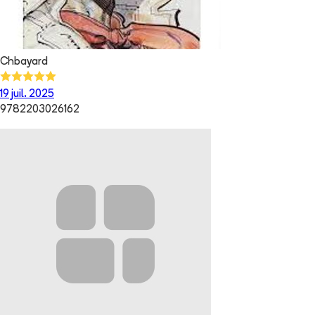
Chbayard
19 juil. 2025
9782203026162