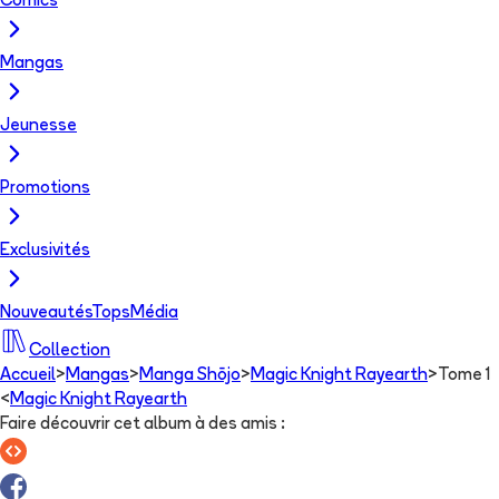
Comics
Mangas
Jeunesse
Promotions
Exclusivités
Nouveautés
Tops
Média
Collection
Accueil
>
Mangas
>
Manga Shōjo
>
Magic Knight Rayearth
>
Tome 1
<
Magic Knight Rayearth
Faire découvrir cet album à des amis
: