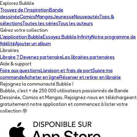
Explorez Bubble
Trouvez de l'inspiration
Bande
dessinée
Comics
Mangas
Jeunesse
Nouveautés
Tops &
sélections
Toutes les séries
Tous les auteurs
Gérez votre collection
L'application Bubble
Essayez Bubble Infinity
Notre programme de
fidélité
Ajouter un album
Librairies
Libraire ? Devenez partenaire
Les librairies partenaires
Aide & support
Foire aux questions
Livraison et frais de port
Suivre ma
commande
Acheter en ligne
Réserver et retirer en librairie
Rejoignez la communauté Bubble !
Bubble, c'est + de 250 000 utilisateurs passionnés de Bande
Dessinée, Comics et Mangas. Rejoignez-nous en téléchargeant
gratuitement notre application et commencez à lister votre
collection
🤓