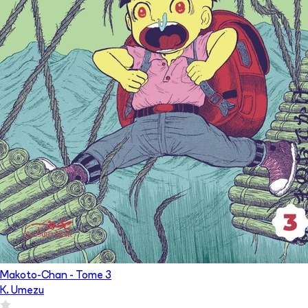
Makoto-Chan
- Tome
3
K. Umezu