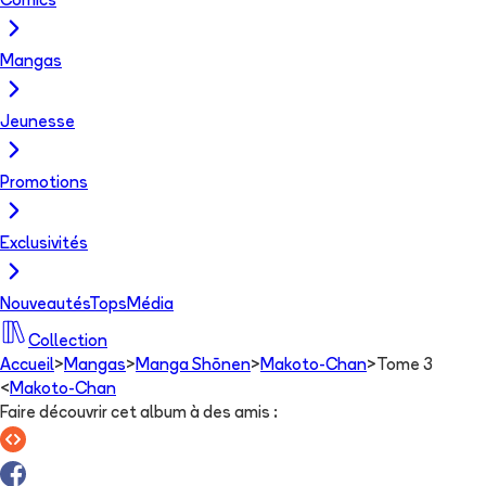
Comics
Mangas
Jeunesse
Promotions
Exclusivités
Nouveautés
Tops
Média
Collection
Accueil
>
Mangas
>
Manga Shōnen
>
Makoto-Chan
>
Tome 3
<
Makoto-Chan
Faire découvrir cet album à des amis
: