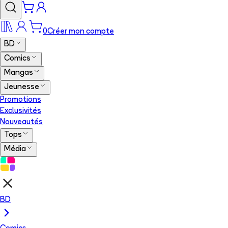
0
Créer mon compte
BD
Comics
Mangas
Jeunesse
Promotions
Exclusivités
Nouveautés
Tops
Média
BD