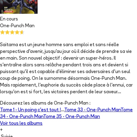
En cours
One-Punch Man
Saitama est un jeune homme sans emploi et sans réelle
perspective d'avenir, jusqu'au jour où il décide de prendre sa vie
en main. Son nouvel objectif : devenir un super-héros. Il
s'entraîne alors sans relâche pendant trois ans et devient si
puissant qu'il est capable d'éliminer ses adversaires d'un seul
coup de poing. On le surnomme désormais One-Punch Man.
Mais rapidement, l'euphorie du succès cède place à l'ennui, car
lorsqu'on est si fort, les victoires perdent de leur saveur...
Découvrez les albums de
One-Punch Man
:
Tome 1 -
Un poing c’est tout !
...
Tome 33 -
One-Punch Man
Tome
34 -
One-Punch Man
Tome 35 -
One-Punch Man
Voir tous les albums
+