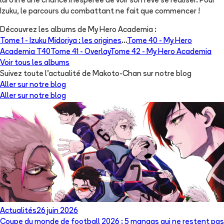
lui offre une chance inespérée de voir son rêve se réaliser. Pour
Izuku, le parcours du combattant ne fait que commencer !
Découvrez les albums de
My Hero Academia
:
Tome 1 -
Izuku Midoriya : les origines
...
Tome 40 -
My Hero
Academia T40
Tome 41 -
Overlay
Tome 42 -
My Hero Academia
Voir tous les albums
Suivez toute l'actualité de Makoto-Chan sur notre blog
Aller sur notre blog
Aller sur notre blog
Actualités
26 juin 2026
Coupe du monde de football 2026 : 5 mangas qui ne restent pas