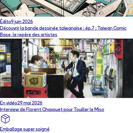
Édito
9 juin 2026
Découvrir la bande dessinée taïwanaise : ép.7 : Taiwan Comic
Base, le repère des artistes
En vidéo
29 mai 2026
Interview de Florent Chavouet pour Touiller le Miso
Emballage super soigné