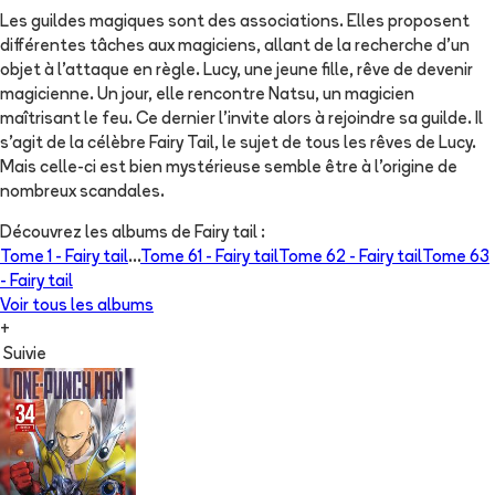
Les guildes magiques sont des associations. Elles proposent
différentes tâches aux magiciens, allant de la recherche d'un
objet à l'attaque en règle. Lucy, une jeune fille, rêve de devenir
magicienne. Un jour, elle rencontre Natsu, un magicien
maîtrisant le feu. Ce dernier l'invite alors à rejoindre sa guilde. Il
s'agit de la célèbre Fairy Tail, le sujet de tous les rêves de Lucy.
Mais celle-ci est bien mystérieuse semble être à l'origine de
nombreux scandales.
Découvrez les albums de
Fairy tail
:
Tome 1 -
Fairy tail
...
Tome 61 -
Fairy tail
Tome 62 -
Fairy tail
Tome 63
-
Fairy tail
Voir tous les albums
+
Suivie