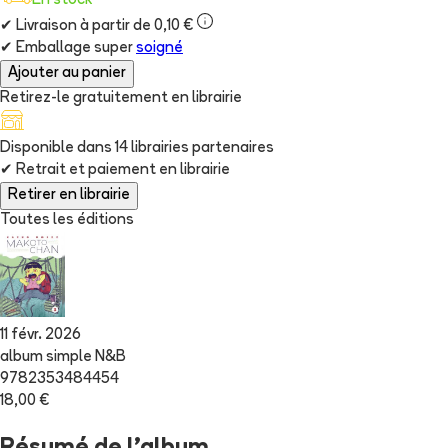
En stock
✔
Livraison à partir de 0,10 €
✔
Emballage super
soigné
Ajouter au panier
Retirez-le gratuitement en librairie
Disponible dans
14
librairie
s
partenaire
s
✔
Retrait et paiement en librairie
Retirer en librairie
Toutes les éditions
11 févr. 2026
album simple N&B
9782353484454
18,00 €