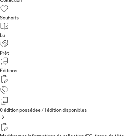
Collection
Souhaits
Lu
Prêt
Editions
0 édition possédée /
1
édition
disponibles