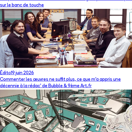
sur le banc de touche
Édito
19 juin 2026
Commenter les œuvres ne suffit plus, ce que m’a appris une
décennie à la rédac’ de Bubble & 9ème Art.fr