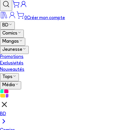
0
Créer mon compte
BD
Comics
Mangas
Jeunesse
Promotions
Exclusivités
Nouveautés
Tops
Média
BD