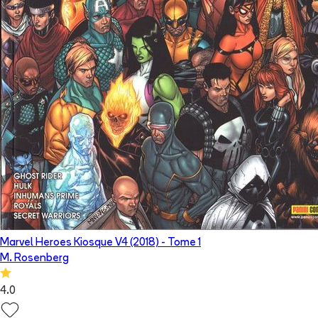
Marvel Heroes Kiosque V4 (2018)
- Tome
1
M. Rosenberg
4.0