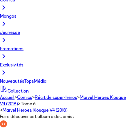
Comics
Mangas
Jeunesse
Promotions
Exclusivités
Nouveautés
Tops
Média
Collection
Accueil
>
Comics
>
Récit de super-héros
>
Marvel Heroes Kiosque
V4 (2018)
>
Tome 6
<
Marvel Heroes Kiosque V4 (2018)
Faire découvrir cet album à des amis
: