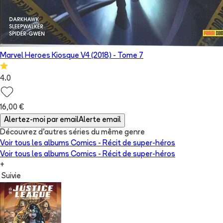
Marvel Heroes Kiosque V4 (2018)
- Tome
7
4.0
16,00 €
Alertez-moi par email
Alerte email
Découvrez d'autres séries du même genre
Voir tous les albums
Comics - Récit de super-héros
Voir tous les albums
Comics - Récit de super-héros
+
Suivie