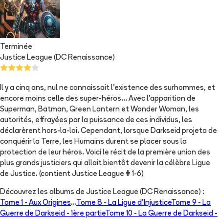
Terminée
Justice League (DC Renaissance)
Il y a cinq ans, nul ne connaissait l’existence des surhommes, et
encore moins celle des super-héros… Avec l’apparition de
Superman, Batman, Green Lantern et Wonder Woman, les
autorités, effrayées par la puissance de ces individus, les
déclarèrent hors-la-loi. Cependant, lorsque Darkseid projeta de
conquérir la Terre, les Humains durent se placer sous la
protection de leur héros. Voici le récit de la première union des
plus grands justiciers qui allait bientôt devenir la célèbre Ligue
de Justice. (contient Justice League # 1-6)
Découvrez les albums de
Justice League (DC Renaissance)
:
Tome 1 -
Aux Origines
...
Tome 8 -
La Ligue d'Injustice
Tome 9 -
La
Guerre de Darkseid - 1ère partie
Tome 10 -
La Guerre de Darkseid -