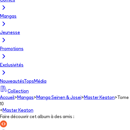
Comics
Mangas
Jeunesse
Promotions
Exclusivités
Nouveautés
Tops
Média
Collection
Accueil
>
Mangas
>
Manga Seinen & Josei
>
Master Keaton
>
Tome
10
<
Master Keaton
Faire découvrir cet album à des amis
: