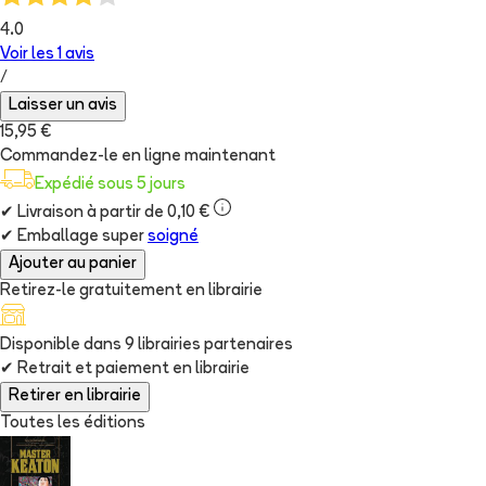
4.0
Voir les
1
avis
/
Laisser un avis
15,95 €
Commandez-le en ligne maintenant
Expédié sous 5 jours
✔
Livraison à partir de 0,10 €
✔
Emballage super
soigné
Ajouter au panier
Retirez-le gratuitement en librairie
Disponible dans
9
librairie
s
partenaire
s
✔
Retrait et paiement en librairie
Retirer en librairie
Toutes les éditions