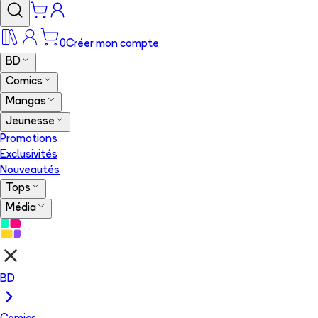
0
Créer mon compte
BD
Comics
Mangas
Jeunesse
Promotions
Exclusivités
Nouveautés
Tops
Média
BD