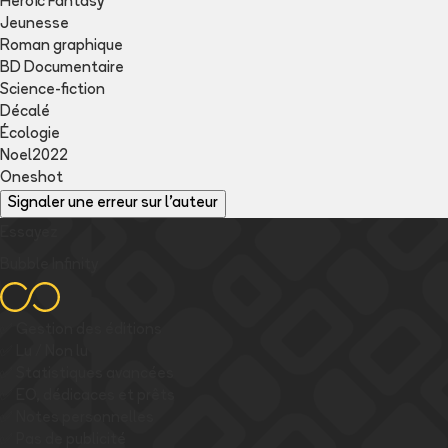
Heroïc Fantasy
Jeunesse
Roman graphique
BD Documentaire
Science-fiction
Décalé
Écologie
Noel2022
Oneshot
Signaler une erreur sur l'auteur
Essayez
Bubble Infinity
✅
Gestion des éditions
✅
Lu / Non lu
✅
Statistiques avancées
✅
EO, dédicaces et prêts
✅
Notes personnelles
✅
Pas de publicité