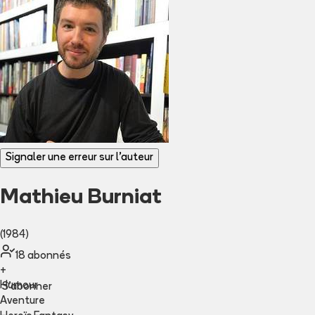
Signaler une erreur sur l'auteur
Mathieu Burniat
(1984)
18
abonné
s
+
Humour
S'abonner
Aventure