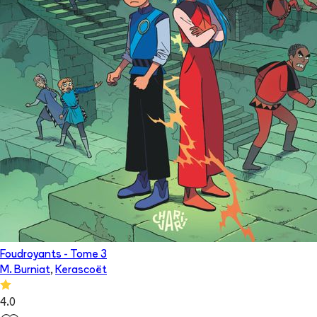
Foudroyants
- Tome
3
M. Burniat
,
Kerascoët
4.0