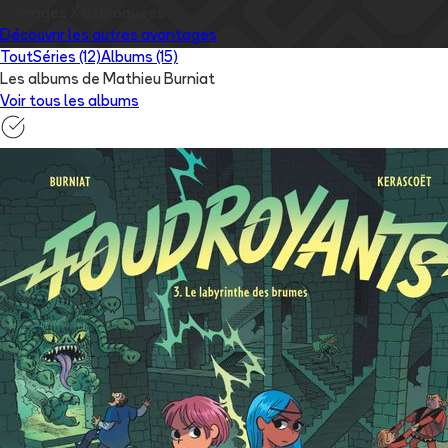
✅
Images
X
débloquées
Découvrir les autres avantages
Tout
Séries (12)
Albums (15)
Les albums de Mathieu Burniat
Voir tous les albums