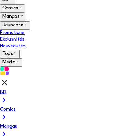
Comics
Mangas
Jeunesse
Promotions
Exclusivités
Nouveautés
Tops
Média
BD
Comics
Mangas