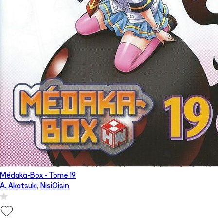
Médaka-Box
- Tome
19
A. Akatsuki
,
NisiOisin