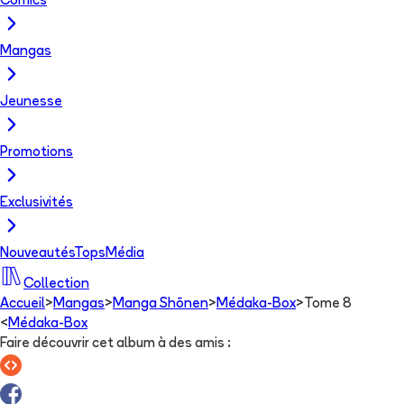
Comics
Mangas
Jeunesse
Promotions
Exclusivités
Nouveautés
Tops
Média
Collection
Accueil
>
Mangas
>
Manga Shōnen
>
Médaka-Box
>
Tome 8
<
Médaka-Box
Faire découvrir cet album à des amis
: