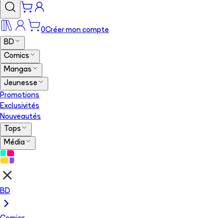
0
Créer mon compte
BD
Comics
Mangas
Jeunesse
Promotions
Exclusivités
Nouveautés
Tops
Média
BD