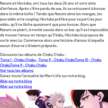
Narumi et Hirotaka, ont tous les deux 26 ans et sont amis
d’enfance. Après s’être perdu de vue, ils se retrouvent à bosser
dans la même boîte ! Tandis que Narumi aime les mangas, les
jeux vidéo et le cosplay, Hirotaka préfère pour sa part les jeux
vidéo, qu’il ne lâche quasiment que pour bosser. Alors que
Narumi se plaint, à moitié saoule dans un bar, qu’il est impossible
de trouver l’amour en temps qu’Otaku, Hirotaka lui propose de
sortir avec lui. Commence alors une histoire d’amour à laquelle
aucun d’eux ne s’étaient préparés.
Découvrez les albums de
Otaku Otaku
:
Tome 1 -
Otaku Otaku
...
Tome 9 -
Otaku Otaku
Tome 10 -
Otaku
Otaku
Tome 11 -
Otaku Otaku
Voir tous les albums
Suivez toute l'actualité de Men's life sur notre blog
Aller sur notre blog
Aller sur notre blog