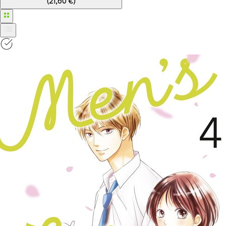
(
21,60 €
)