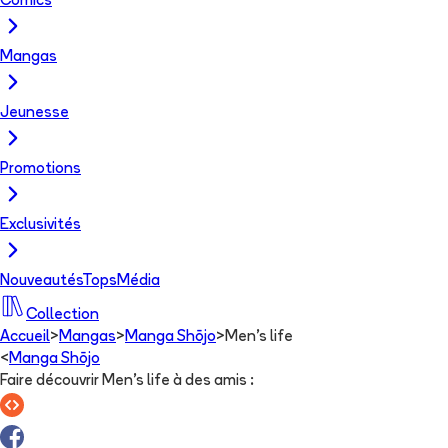
Comics
Mangas
Jeunesse
Promotions
Exclusivités
Nouveautés
Tops
Média
Collection
Accueil
>
Mangas
>
Manga Shōjo
>
Men's life
<
Manga Shōjo
Faire découvrir Men's life à des amis
: