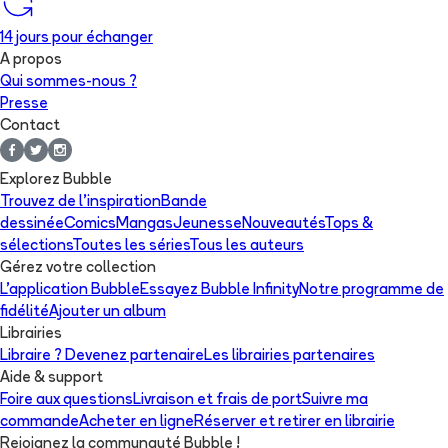
14 jours pour échanger
A propos
Qui sommes-nous ?
Presse
Contact
Explorez Bubble
Trouvez de l'inspiration
Bande
dessinée
Comics
Mangas
Jeunesse
Nouveautés
Tops &
sélections
Toutes les séries
Tous les auteurs
Gérez votre collection
L'application Bubble
Essayez Bubble Infinity
Notre programme de
fidélité
Ajouter un album
Librairies
Libraire ? Devenez partenaire
Les librairies partenaires
Aide & support
Foire aux questions
Livraison et frais de port
Suivre ma
commande
Acheter en ligne
Réserver et retirer en librairie
Rejoignez la communauté Bubble !