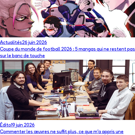
Actualités
26 juin 2026
Coupe du monde de football 2026 : 5 mangas qui ne restent pas
sur le banc de touche
Édito
19 juin 2026
Commenter les œuvres ne suffit plus, ce que m’a appris une