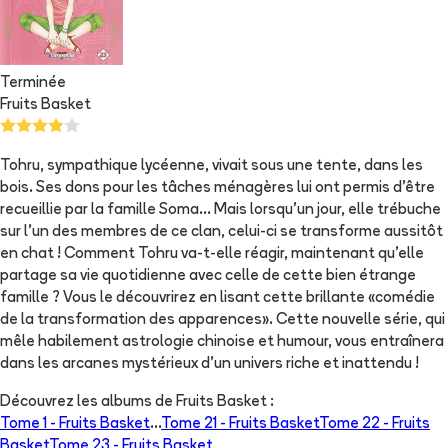
Terminée
Fruits Basket
Tohru, sympathique lycéenne, vivait sous une tente, dans les
bois. Ses dons pour les tâches ménagères lui ont permis d'être
recueillie par la famille Soma... Mais lorsqu'un jour, elle trébuche
sur l'un des membres de ce clan, celui-ci se transforme aussitôt
en chat ! Comment Tohru va-t-elle réagir, maintenant qu'elle
partage sa vie quotidienne avec celle de cette bien étrange
famille ? Vous le découvrirez en lisant cette brillante «comédie
de la transformation des apparences». Cette nouvelle série, qui
mêle habilement astrologie chinoise et humour, vous entraînera
dans les arcanes mystérieux d'un univers riche et inattendu !
Découvrez les albums de
Fruits Basket
:
Tome 1 -
Fruits Basket
...
Tome 21 -
Fruits Basket
Tome 22 -
Fruits
Basket
Tome 23 -
Fruits Basket