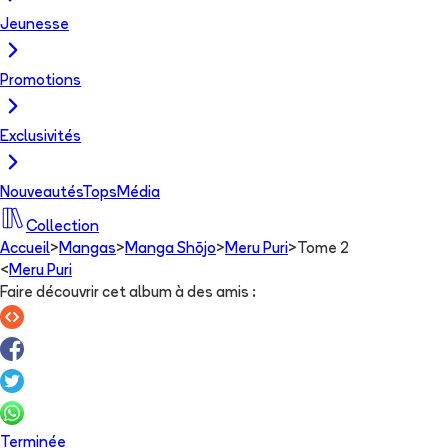
Jeunesse
Promotions
Exclusivités
Nouveautés
Tops
Média
Collection
Accueil
>
Mangas
>
Manga Shōjo
>
Meru Puri
>
Tome 2
<
Meru Puri
Faire découvrir cet album à des amis
:
Terminée