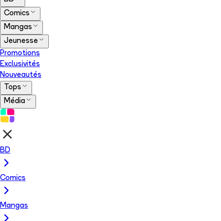
Comics
Mangas
Jeunesse
Promotions
Exclusivités
Nouveautés
Tops
Média
BD
Comics
Mangas