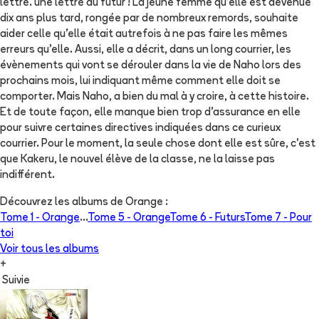
lettre. une lettre du futur ! La jeune femme qu'elle est devenue
dix ans plus tard, rongée par de nombreux remords, souhaite
aider celle qu'elle était autrefois à ne pas faire les mêmes
erreurs qu'elle. Aussi, elle a décrit, dans un long courrier, les
évènements qui vont se dérouler dans la vie de Naho lors des
prochains mois, lui indiquant même comment elle doit se
comporter. Mais Naho, a bien du mal à y croire, à cette histoire.
Et de toute façon, elle manque bien trop d'assurance en elle
pour suivre certaines directives indiquées dans ce curieux
courrier. Pour le moment, la seule chose dont elle est sûre, c'est
que Kakeru, le nouvel élève de la classe, ne la laisse pas
indifférent.
Découvrez les albums de
Orange
:
Tome 1 -
Orange
...
Tome 5 -
Orange
Tome 6 -
Futurs
Tome 7 -
Pour
toi
Voir tous les albums
+
Suivie