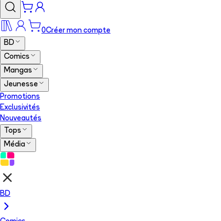
0
Créer mon compte
BD
Comics
Mangas
Jeunesse
Promotions
Exclusivités
Nouveautés
Tops
Média
BD