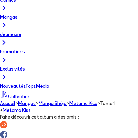
Comics
Mangas
Jeunesse
Promotions
Exclusivités
Nouveautés
Tops
Média
Collection
Accueil
>
Mangas
>
Manga Shōjo
>
Metamo Kiss
>
Tome 1
<
Metamo Kiss
Faire découvrir cet album à des amis
: