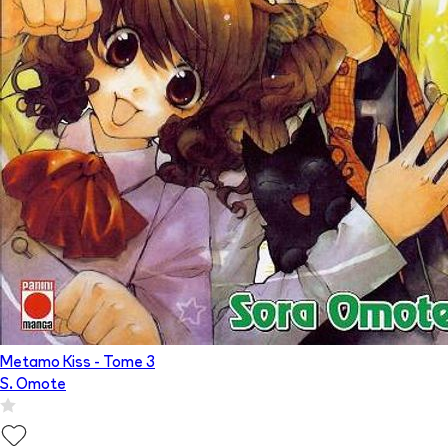
Metamo Kiss
- Tome
3
S. Omote