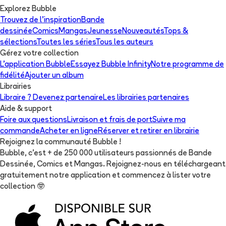
Explorez Bubble
Trouvez de l'inspiration
Bande
dessinée
Comics
Mangas
Jeunesse
Nouveautés
Tops &
sélections
Toutes les séries
Tous les auteurs
Gérez votre collection
L'application Bubble
Essayez Bubble Infinity
Notre programme de
fidélité
Ajouter un album
Librairies
Libraire ? Devenez partenaire
Les librairies partenaires
Aide & support
Foire aux questions
Livraison et frais de port
Suivre ma
commande
Acheter en ligne
Réserver et retirer en librairie
Rejoignez la communauté Bubble !
Bubble, c'est + de 250 000 utilisateurs passionnés de Bande
Dessinée, Comics et Mangas. Rejoignez-nous en téléchargeant
gratuitement notre application et commencez à lister votre
collection
🤓