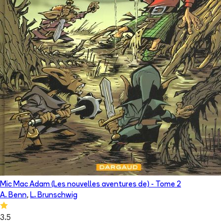
Mic Mac Adam (Les nouvelles aventures de)
- Tome
2
A. Benn
,
L. Brunschwig
3.5