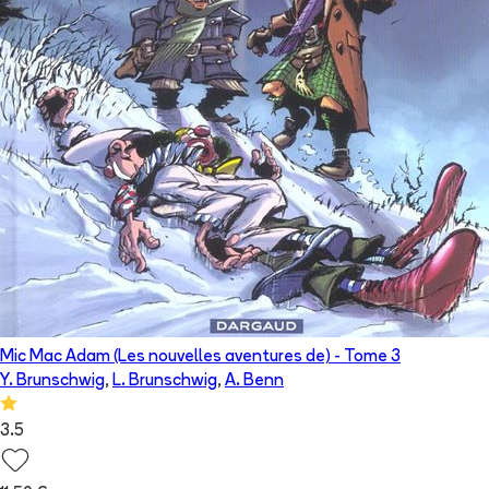
Mic Mac Adam (Les nouvelles aventures de)
- Tome
3
Y. Brunschwig
,
L. Brunschwig
,
A. Benn
3.5