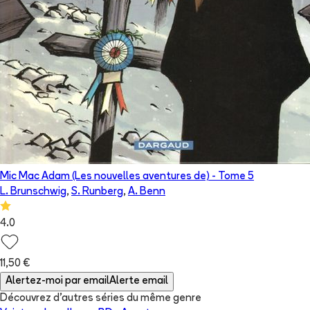
Mic Mac Adam (Les nouvelles aventures de)
- Tome
5
L. Brunschwig
,
S. Runberg
,
A. Benn
4.0
11,50 €
Alertez-moi par email
Alerte email
Découvrez d'autres séries du même genre