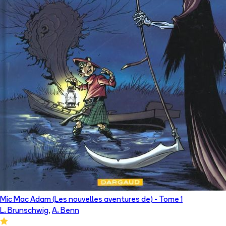
Mic Mac Adam (Les nouvelles aventures de)
- Tome
1
L. Brunschwig
,
A. Benn