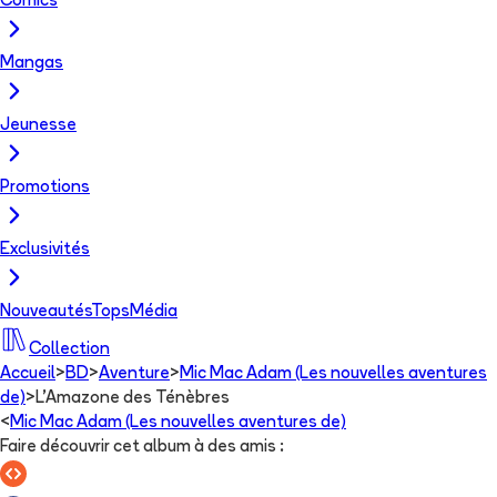
Comics
Mangas
Jeunesse
Promotions
Exclusivités
Nouveautés
Tops
Média
Collection
Accueil
>
BD
>
Aventure
>
Mic Mac Adam (Les nouvelles aventures
de)
>
L'Amazone des Ténèbres
<
Mic Mac Adam (Les nouvelles aventures de)
Faire découvrir cet album à des amis
: