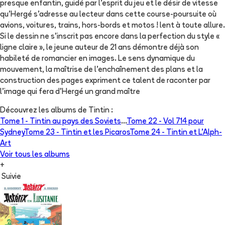
presque enfantin, guidé par l'esprit du jeu et le désir de vitesse
qu'Hergé s'adresse au lecteur dans cette course-poursuite où
avions, voitures, trains, hors-bords et motos ! lent à toute allure.
Si le dessin ne s'inscrit pas encore dans la perfection du style «
ligne claire », le jeune auteur de 21 ans démontre déjà son
habileté de romancier en images. Le sens dynamique du
mouvement, la maîtrise de l'enchaînement des plans et la
construction des pages expriment ce talent de raconter par
l'image qui fera d'Hergé un grand maître
Découvrez les albums de
Tintin
:
Tome 1 -
Tintin au pays des Soviets
...
Tome 22 -
Vol 714 pour
Sydney
Tome 23 -
Tintin et les Picaros
Tome 24 -
Tintin et L'Alph-
Art
Voir tous les albums
+
Suivie