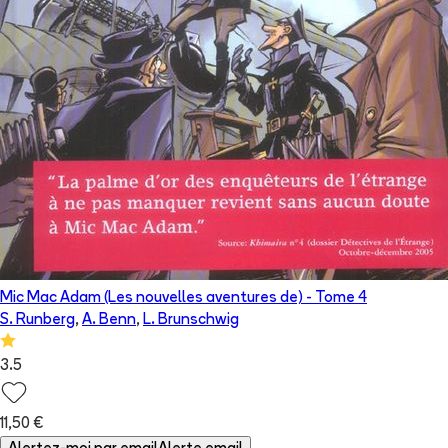
Mic Mac Adam (Les nouvelles aventures de)
- Tome
4
S. Runberg
,
A. Benn
,
L. Brunschwig
3.5
11,50 €