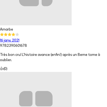
Amarbe
16 janv. 2021
9782390601678
Très bon cru! L’histoire avance (enfin!) après un 8eme tome à
oublier.
👍
(
0
)