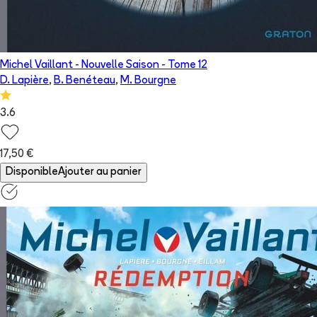
Michel Vaillant - Nouvelle Saison
- Tome
12
D. Lapière
,
B. Benéteau
,
M. Bourgne
3.6
17,50 €
Disponible
Ajouter au panier