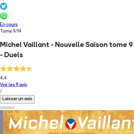
En cours
Tome
9
/
14
Michel Vaillant - Nouvelle Saison tome 9
- Duels
4.4
Voir les
11
avis
/
Laisser un avis