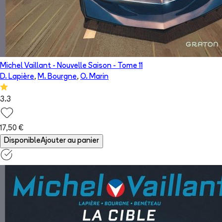
Michel Vaillant - Nouvelle Saison
- Tome
11
D. Lapière
,
M. Bourgne
,
O. Marin
3.3
17,50 €
Disponible
Ajouter au panier