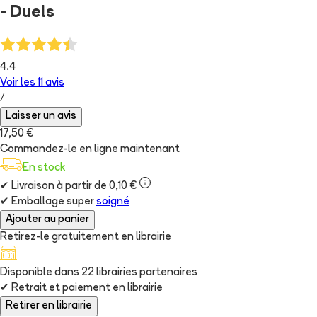
- Duels
4.4
Voir les
11
avis
/
Laisser un avis
17,50 €
Commandez-le en ligne maintenant
En stock
✔
Livraison à partir de 0,10 €
✔
Emballage super
soigné
Ajouter au panier
Retirez-le gratuitement en librairie
Disponible dans
22
librairie
s
partenaire
s
✔
Retrait et paiement en librairie
Retirer en librairie